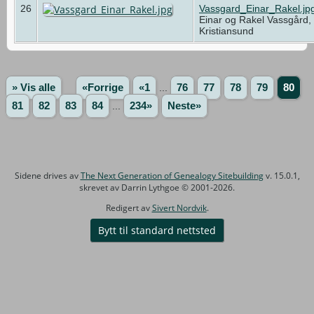
26
Vassgard_Einar_Rakel.jp
Einar og Rakel Vassgård,
Kristiansund
» Vis alle
«Forrige
«1
...
76
77
78
79
80
81
82
83
84
...
234»
Neste»
Sidene drives av
The Next Generation of Genealogy Sitebuilding
v. 15.0.1,
skrevet av Darrin Lythgoe © 2001-2026.
Redigert av
Sivert Nordvik
.
Bytt til standard nettsted