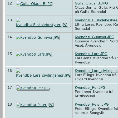
12
Gulla_Olaus_B.JPG
Olaus Bernts. Gulla. Frå 
på Gulla, Surnadal
13
Kvendbø_E_skolebestyre
Elling Larss. Kvendbø, R
Surnadal
14
Kvendbø_Gunnvor.JPG
Gunnvor Kvendbø f. Nordv
Viset, Ålvundeid
15
Kvendbø_Lars.JPG
Lars Jons. Kvendbø frå U
Kvendbø
16
Kvendbø_Lars_sivilingen
Lars Ellings. Kvendbø frå
Utigard Kvendbø
17
Kvendbø_Per.JPG
Per Larss. Kvendbø frå
Kristisnsund
18
Kvendbø_Peter.JPG
Peter Ellings. Kvendbø fr
skulstua Stangvik