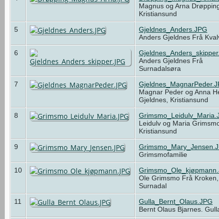
Magnus og Arna Drøpping
Kristiansund
5
Gjeldnes_Anders.JPG
Anders Gjeldnes Frå Kva
6
Gjeldnes_Anders_skippe
Anders Gjeldnes Frå
Surnadalsøra
7
Gjeldnes_MagnarPeder.
Magnar Peder og Anna H
Gjeldnes, Kristiansund
8
Grimsmo_Leidulv_Maria.
Leidulv og Maria Grimsm
Kristiansund
9
Grimsmo_Mary_Jensen.
Grimsmofamilie
10
Grimsmo_Ole_kjøpmann
Ole Grimsmo Frå Kroken,
Surnadal
11
Gulla_Bernt_Olaus.JPG
Bernt Olaus Bjarnes. Gul