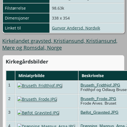
Filstørrelse
98.63k
Dimensjoner
338 x 354
Linket til
Gunvor Andersd. Nordvik
Kirkelandet gravsted, Kristiansund, Kristiansund,
Møre og Romsdal, Norge
Kirkegårdsbilder
Miniatyrbilde
Beskrivelse
1
Bruseth_Fridthjof.JPG
Fridthjof og Odlaug Brus
2
Bruseth_Frode.JPG
Frode Arves. Bruset
3
Bøifot_Gravsted.JPG
4
Drøpping_Magnus_Arna.