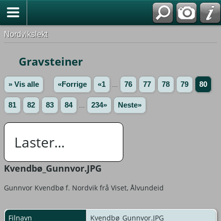
Nordvikslekt
Gravsteiner
» Vis alle
«Forrige
«1
...
76
77
78
79
80
81
82
83
84
...
234»
Neste»
Laster...
Kvendbø_Gunnvor.JPG
Gunnvor Kvendbø f. Nordvik frå Viset, Ålvundeid
Filnavn
Kvendbø_Gunnvor.JPG