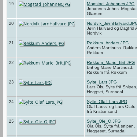
19
Mogstad_Johannes.JPG
Johannes Johns. Mogstad
Glærum
20
Nordvik_JørnHallvard.JP
Jørn Hallvard og Dagfrid 
Nordvik
21
Røkkum_Anders.JPG
Anders Martinuss. Røkku
Røkkum
22
Røkkum_Marie_Brit.JPG
Brit og Marie Martinusd.
Røkkum frå Røkkum
23
Sylte_Lars.JPG
Lars Ols. Sylte frå Snipen
Heggset, Surnadal
24
Sylte_Olaf_Lars.JPG
Olaf Larss. og Lars Olafs.
frå Kristiansund
25
Sylte_Ole_O.JPG
Ola Ols. Sylte frå snipen,
Heggeset, Surnadal