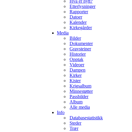
Hva er nytt?
Etterlysninger
Rapporter
Datoer
Kalender
Kirkegårder
Media
Bilder
Dokumenter
Gravsteiner
Historier
Opptak
Videoer
Dampen
Kirker
Kister
Krigsalbum
Minnestøtter
Passbilder
Album
Alle media
Info
Databasestatistikk
Steder
Trær