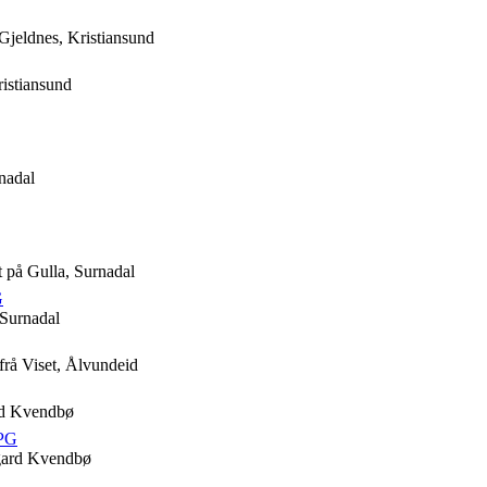
jeldnes, Kristiansund
ristiansund
nadal
t på Gulla, Surnadal
G
 Surnadal
rå Viset, Ålvundeid
ard Kvendbø
JPG
igard Kvendbø