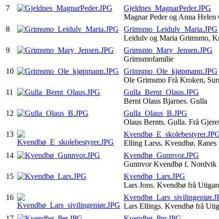
7
Gjeldnes_MagnarPeder.JPG
Magnar Peder og Anna Helen G
8
Grimsmo_Leidulv_Maria.JPG
Leidulv og Maria Grimsmo, K
9
Grimsmo_Mary_Jensen.JPG
Grimsmofamilie
10
Grimsmo_Ole_kjøpmann.JPG
Ole Grimsmo Frå Kroken, Sur
11
Gulla_Bernt_Olaus.JPG
Bernt Olaus Bjarnes. Gulla
12
Gulla_Olaus_B.JPG
Olaus Bernts. Gulla. Frå Gjere
13
Kvendbø_E_skolebestyrer.JP
Elling Larss. Kvendbø, Ranes
14
Kvendbø_Gunnvor.JPG
Gunnvor Kvendbø f. Nordvik f
15
Kvendbø_Lars.JPG
Lars Jons. Kvendbø frå Utig
16
Kvendbø_Lars_sivilingeniør.
Lars Ellings. Kvendbø frå Ut
17
Kvendbø_Per.JPG