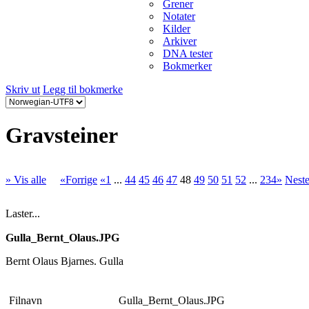
Grener
Notater
Kilder
Arkiver
DNA tester
Bokmerker
Skriv ut
Legg til bokmerke
Gravsteiner
» Vis alle
«Forrige
«1
...
44
45
46
47
48
49
50
51
52
...
234»
Nest
Laster...
Gulla_Bernt_Olaus.JPG
Bernt Olaus Bjarnes. Gulla
Filnavn
Gulla_Bernt_Olaus.JPG