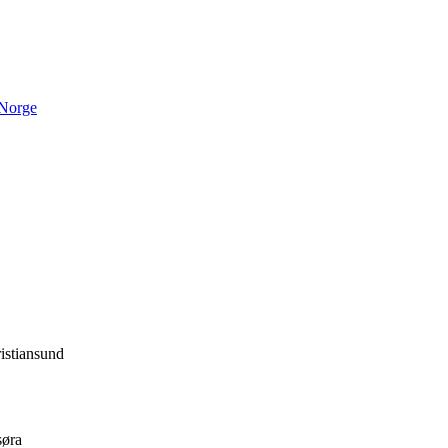
 Norge
istiansund
søra