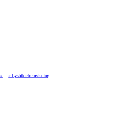
e»
» Lysbildefremvisning