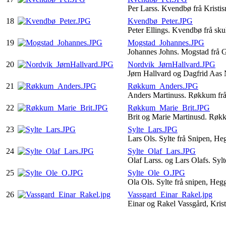
Per Larss. Kvendbø frå Kristi
18
Kvendbø_Peter.JPG
Peter Ellings. Kvendbø frå sk
19
Mogstad_Johannes.JPG
Johannes Johns. Mogstad frå
20
Nordvik_JørnHallvard.JPG
Jørn Hallvard og Dagfrid Aas
21
Røkkum_Anders.JPG
Anders Martinuss. Røkkum f
22
Røkkum_Marie_Brit.JPG
Brit og Marie Martinusd. Rø
23
Sylte_Lars.JPG
Lars Ols. Sylte frå Snipen, He
24
Sylte_Olaf_Lars.JPG
Olaf Larss. og Lars Olafs. Syl
25
Sylte_Ole_O.JPG
Ola Ols. Sylte frå snipen, Heg
26
Vassgard_Einar_Rakel.jpg
Einar og Rakel Vassgård, Kris