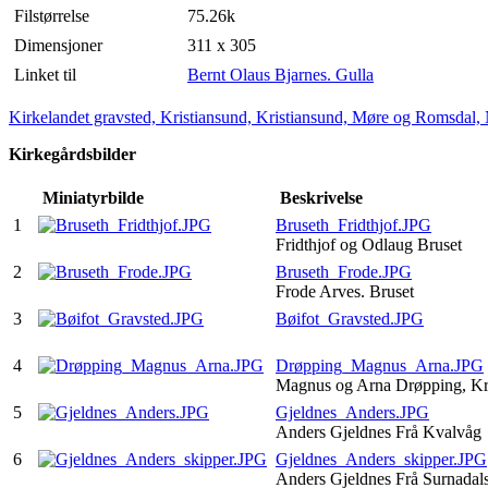
Filstørrelse
75.26k
Dimensjoner
311 x 305
Linket til
Bernt Olaus Bjarnes. Gulla
Kirkelandet gravsted, Kristiansund, Kristiansund, Møre og Romsdal,
Kirkegårdsbilder
Miniatyrbilde
Beskrivelse
1
Bruseth_Fridthjof.JPG
Fridthjof og Odlaug Bruset
2
Bruseth_Frode.JPG
Frode Arves. Bruset
3
Bøifot_Gravsted.JPG
4
Drøpping_Magnus_Arna.JPG
Magnus og Arna Drøpping, Kr
5
Gjeldnes_Anders.JPG
Anders Gjeldnes Frå Kvalvåg
6
Gjeldnes_Anders_skipper.JPG
Anders Gjeldnes Frå Surnadal