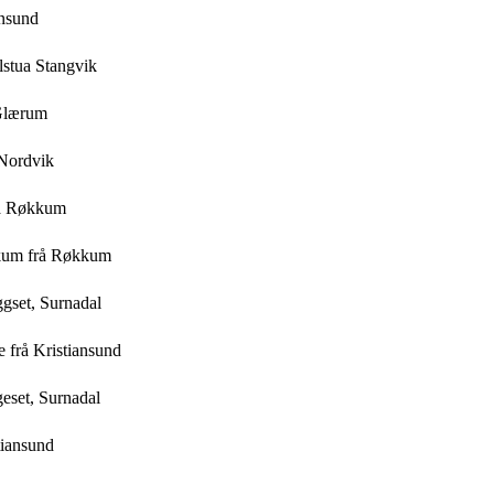
snsund
ulstua Stangvik
 Glærum
 Nordvik
rå Røkkum
kkum frå Røkkum
ggset, Surnadal
te frå Kristiansund
geset, Surnadal
tiansund