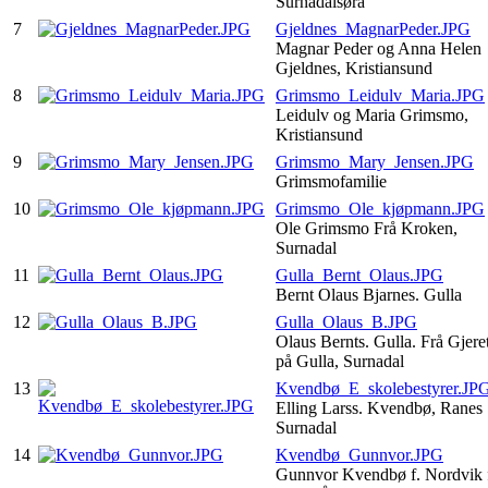
Surnadalsøra
7
Gjeldnes_MagnarPeder.JPG
Magnar Peder og Anna Helen
Gjeldnes, Kristiansund
8
Grimsmo_Leidulv_Maria.JPG
Leidulv og Maria Grimsmo,
Kristiansund
9
Grimsmo_Mary_Jensen.JPG
Grimsmofamilie
10
Grimsmo_Ole_kjøpmann.JPG
Ole Grimsmo Frå Kroken,
Surnadal
11
Gulla_Bernt_Olaus.JPG
Bernt Olaus Bjarnes. Gulla
12
Gulla_Olaus_B.JPG
Olaus Bernts. Gulla. Frå Gjere
på Gulla, Surnadal
13
Kvendbø_E_skolebestyrer.JP
Elling Larss. Kvendbø, Ranes
Surnadal
14
Kvendbø_Gunnvor.JPG
Gunnvor Kvendbø f. Nordvik 