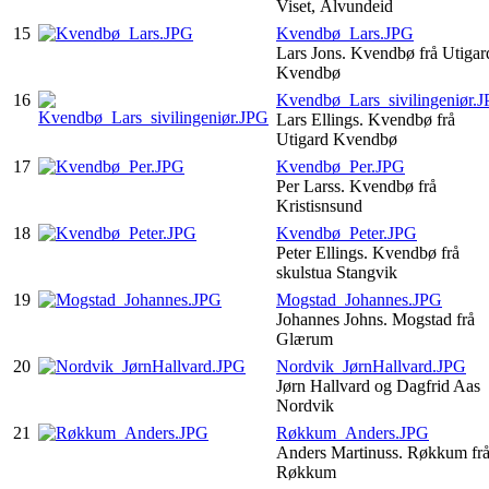
Viset, Ålvundeid
15
Kvendbø_Lars.JPG
Lars Jons. Kvendbø frå Utigar
Kvendbø
16
Kvendbø_Lars_sivilingeniør.
Lars Ellings. Kvendbø frå
Utigard Kvendbø
17
Kvendbø_Per.JPG
Per Larss. Kvendbø frå
Kristisnsund
18
Kvendbø_Peter.JPG
Peter Ellings. Kvendbø frå
skulstua Stangvik
19
Mogstad_Johannes.JPG
Johannes Johns. Mogstad frå
Glærum
20
Nordvik_JørnHallvard.JPG
Jørn Hallvard og Dagfrid Aas
Nordvik
21
Røkkum_Anders.JPG
Anders Martinuss. Røkkum fr
Røkkum