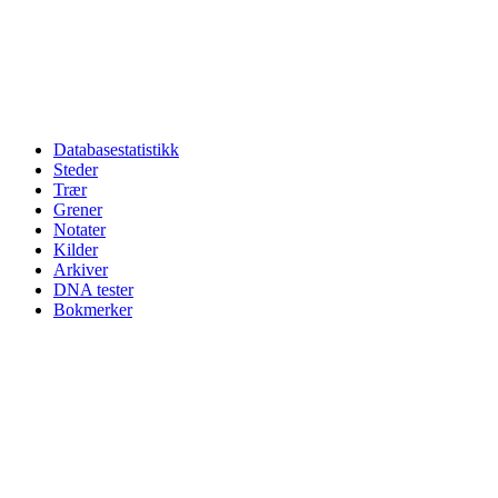
Databasestatistikk
Steder
Trær
Grener
Notater
Kilder
Arkiver
DNA tester
Bokmerker