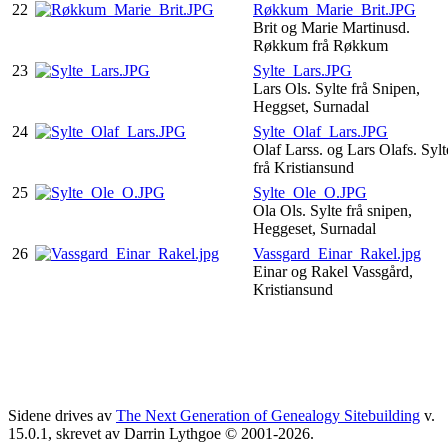
22
Røkkum_Marie_Brit.JPG
Brit og Marie Martinusd.
Røkkum frå Røkkum
23
Sylte_Lars.JPG
Lars Ols. Sylte frå Snipen,
Heggset, Surnadal
24
Sylte_Olaf_Lars.JPG
Olaf Larss. og Lars Olafs. Sylt
frå Kristiansund
25
Sylte_Ole_O.JPG
Ola Ols. Sylte frå snipen,
Heggeset, Surnadal
26
Vassgard_Einar_Rakel.jpg
Einar og Rakel Vassgård,
Kristiansund
Sidene drives av
The Next Generation of Genealogy Sitebuilding
v.
15.0.1, skrevet av Darrin Lythgoe © 2001-2026.