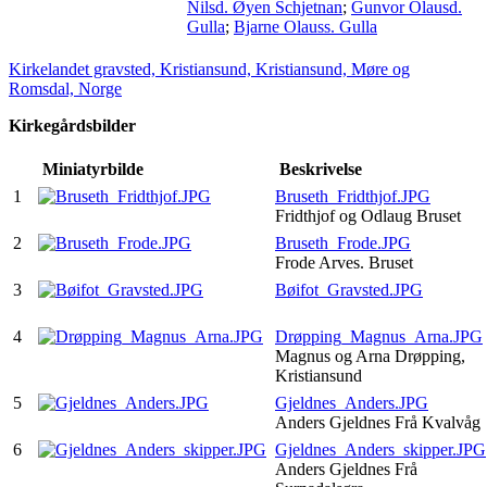
Nilsd. Øyen Schjetnan
;
Gunvor Olausd.
Gulla
;
Bjarne Olauss. Gulla
Kirkelandet gravsted, Kristiansund, Kristiansund, Møre og
Romsdal, Norge
Kirkegårdsbilder
Miniatyrbilde
Beskrivelse
1
Bruseth_Fridthjof.JPG
Fridthjof og Odlaug Bruset
2
Bruseth_Frode.JPG
Frode Arves. Bruset
3
Bøifot_Gravsted.JPG
4
Drøpping_Magnus_Arna.JPG
Magnus og Arna Drøpping,
Kristiansund
5
Gjeldnes_Anders.JPG
Anders Gjeldnes Frå Kvalvåg
6
Gjeldnes_Anders_skipper.JPG
Anders Gjeldnes Frå