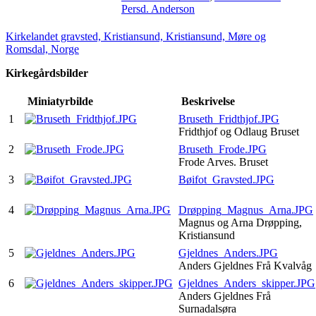
Persd. Anderson
Kirkelandet gravsted, Kristiansund, Kristiansund, Møre og
Romsdal, Norge
Kirkegårdsbilder
Miniatyrbilde
Beskrivelse
1
Bruseth_Fridthjof.JPG
Fridthjof og Odlaug Bruset
2
Bruseth_Frode.JPG
Frode Arves. Bruset
3
Bøifot_Gravsted.JPG
4
Drøpping_Magnus_Arna.JPG
Magnus og Arna Drøpping,
Kristiansund
5
Gjeldnes_Anders.JPG
Anders Gjeldnes Frå Kvalvåg
6
Gjeldnes_Anders_skipper.JPG
Anders Gjeldnes Frå
Surnadalsøra