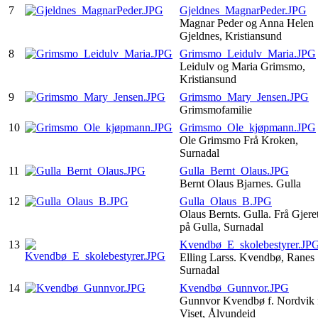
7
Gjeldnes_MagnarPeder.JPG
Magnar Peder og Anna Helen
Gjeldnes, Kristiansund
8
Grimsmo_Leidulv_Maria.JPG
Leidulv og Maria Grimsmo,
Kristiansund
9
Grimsmo_Mary_Jensen.JPG
Grimsmofamilie
10
Grimsmo_Ole_kjøpmann.JPG
Ole Grimsmo Frå Kroken,
Surnadal
11
Gulla_Bernt_Olaus.JPG
Bernt Olaus Bjarnes. Gulla
12
Gulla_Olaus_B.JPG
Olaus Bernts. Gulla. Frå Gjere
på Gulla, Surnadal
13
Kvendbø_E_skolebestyrer.JP
Elling Larss. Kvendbø, Ranes
Surnadal
14
Kvendbø_Gunnvor.JPG
Gunnvor Kvendbø f. Nordvik 
Viset, Ålvundeid