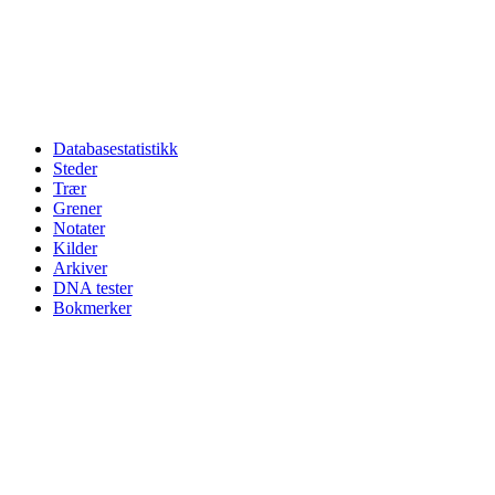
Databasestatistikk
Steder
Trær
Grener
Notater
Kilder
Arkiver
DNA tester
Bokmerker