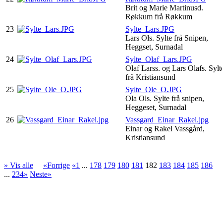
Brit og Marie Martinusd.
Røkkum frå Røkkum
23
Sylte_Lars.JPG
Lars Ols. Sylte frå Snipen,
Heggset, Surnadal
24
Sylte_Olaf_Lars.JPG
Olaf Larss. og Lars Olafs. Sylt
frå Kristiansund
25
Sylte_Ole_O.JPG
Ola Ols. Sylte frå snipen,
Heggeset, Surnadal
26
Vassgard_Einar_Rakel.jpg
Einar og Rakel Vassgård,
Kristiansund
» Vis alle
«Forrige
«1
...
178
179
180
181
182
183
184
185
186
...
234»
Neste»