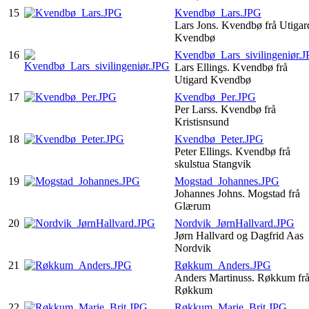
15
Kvendbø_Lars.JPG
Lars Jons. Kvendbø frå Utigar
Kvendbø
16
Kvendbø_Lars_sivilingeniør.
Lars Ellings. Kvendbø frå
Utigard Kvendbø
17
Kvendbø_Per.JPG
Per Larss. Kvendbø frå
Kristisnsund
18
Kvendbø_Peter.JPG
Peter Ellings. Kvendbø frå
skulstua Stangvik
19
Mogstad_Johannes.JPG
Johannes Johns. Mogstad frå
Glærum
20
Nordvik_JørnHallvard.JPG
Jørn Hallvard og Dagfrid Aas
Nordvik
21
Røkkum_Anders.JPG
Anders Martinuss. Røkkum fr
Røkkum
22
Røkkum_Marie_Brit.JPG