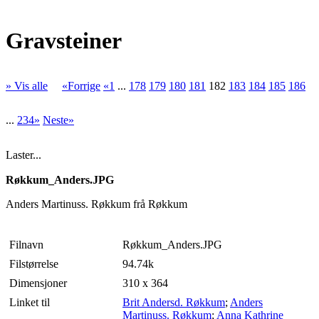
Gravsteiner
» Vis alle
«Forrige
«1
...
178
179
180
181
182
183
184
185
186
...
234»
Neste»
Laster...
Røkkum_Anders.JPG
Anders Martinuss. Røkkum frå Røkkum
Filnavn
Røkkum_Anders.JPG
Filstørrelse
94.74k
Dimensjoner
310 x 364
Linket til
Brit Andersd. Røkkum
;
Anders
Martinuss. Røkkum
;
Anna Kathrine