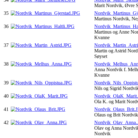
Marit Nordvik, Øvre S
35
Nordvik_Martinus_Gj
Martinus Nordvik, Ne
36
Nordvik_Martinus_Hal
Martinus og Anne Nord
Kvanne
37
Nordvik_Martin_Astr
Martin og Astrid Nor
Søyset
38
Nordvik_Melhus_An
Anna Nordvik f. Melh
Kvanne
39
Nordvik_Nils_Oppist
Nils og Sigrid Nordvi
40
Nordvik_OlaK_Marit
Ola K. og Marit Nord
41
Nordvik_Olaus_Brit.
Olaus og Brit Nordvi
42
Nordvik_Olav_Anna
Olav og Anna Nordvik
Nordvik