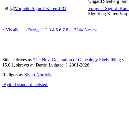
Utigard Stenberg fami
68
Vorpvik_Sigurd_Kare
Sigurd og Karen Vor
» Vis alle
«Forrige
1
2
3
4
5
6
7
8
...
234»
Neste»
Sidene drives av
The Next Generation of Genealogy Sitebuilding
v.
15.0.1, skrevet av Darrin Lythgoe © 2001-2026.
Redigert av
Sivert Nordvik
.
Bytt til standard nettsted