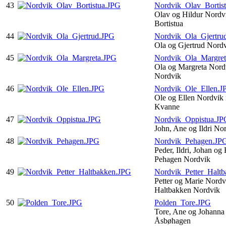
43
Nordvik_Olav_Bortis
Olav og Hildur Nordv
Bortistua
44
Nordvik_Ola_Gjertru
Ola og Gjertrud Nord
45
Nordvik_Ola_Margre
Ola og Margreta Nord
Nordvik
46
Nordvik_Ole_Ellen.J
Ole og Ellen Nordvik
Kvanne
47
Nordvik_Oppistua.JP
John, Ane og Ildri No
48
Nordvik_Pehagen.JP
Peder, Ildri, Johan og
Pehagen Nordvik
49
Nordvik_Petter_Halt
Petter og Marie Nordv
Haltbakken Nordvik
50
Polden_Tore.JPG
Tore, Ane og Johanna
Åsbøhagen