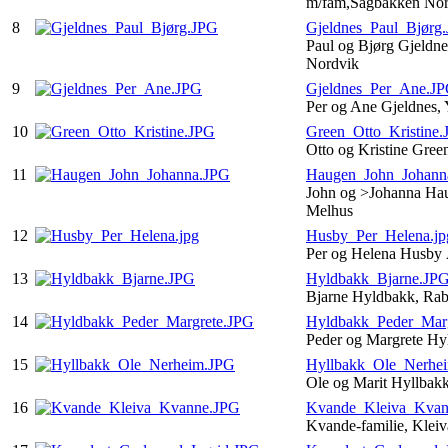
m/fam,Sagbakken No
8
Gjeldnes_Paul_Bjørg
Paul og Bjørg Gjeldne
Nordvik
9
Gjeldnes_Per_Ane.J
Per og Ane Gjeldnes,
10
Green_Otto_Kristine
Otto og Kristine Gre
11
Haugen_John_Johann
John og >Johanna Hau
Melhus
12
Husby_Per_Helena.jp
Per og Helena Husby
13
Hyldbakk_Bjarne.JP
Bjarne Hyldbakk, Ra
14
Hyldbakk_Peder_Mar
Peder og Margrete Hy
15
Hyllbakk_Ole_Nerhe
Ole og Marit Hyllbak
16
Kvande_Kleiva_Kvan
Kvande-familie, Kle