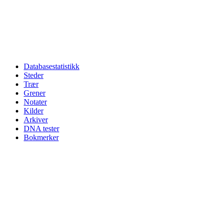
Databasestatistikk
Steder
Trær
Grener
Notater
Kilder
Arkiver
DNA tester
Bokmerker