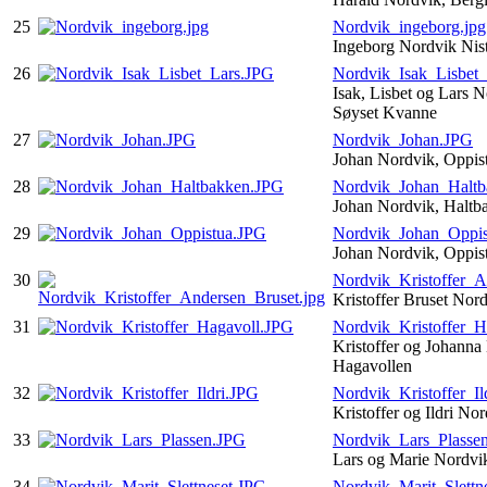
25
Nordvik_ingeborg.jpg
Ingeborg Nordvik Nis
26
Nordvik_Isak_Lisbet
Isak, Lisbet og Lars 
Søyset Kvanne
27
Nordvik_Johan.JPG
Johan Nordvik, Oppis
28
Nordvik_Johan_Halt
Johan Nordvik, Halt
29
Nordvik_Johan_Oppis
Johan Nordvik, Oppis
30
Nordvik_Kristoffer_A
Kristoffer Bruset Nor
31
Nordvik_Kristoffer_H
Kristoffer og Johanna
Hagavollen
32
Nordvik_Kristoffer_Il
Kristoffer og Ildri No
33
Nordvik_Lars_Plasse
Lars og Marie Nordvi
34
Nordvik_Marit_Slettn