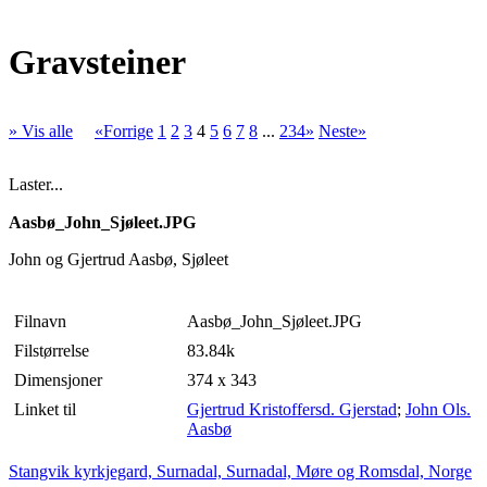
Gravsteiner
» Vis alle
«Forrige
1
2
3
4
5
6
7
8
...
234»
Neste»
Laster...
Aasbø_John_Sjøleet.JPG
John og Gjertrud Aasbø, Sjøleet
Filnavn
Aasbø_John_Sjøleet.JPG
Filstørrelse
83.84k
Dimensjoner
374 x 343
Linket til
Gjertrud Kristoffersd. Gjerstad
;
John Ols.
Aasbø
Stangvik kyrkjegard, Surnadal, Surnadal, Møre og Romsdal, Norge