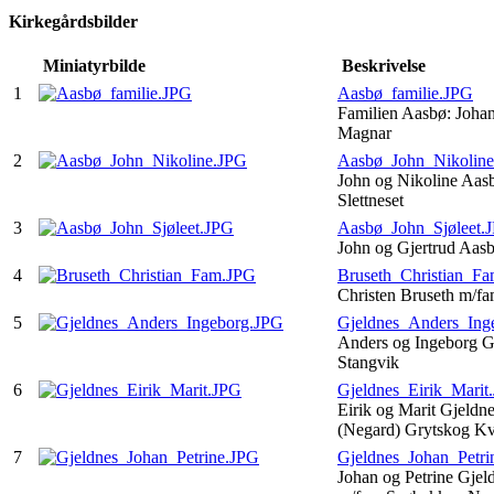
Kirkegårdsbilder
Miniatyrbilde
Beskrivelse
1
Aasbø_familie.JPG
Familien Aasbø: Johan
Magnar
2
Aasbø_John_Nikolin
John og Nikoline Aas
Slettneset
3
Aasbø_John_Sjøleet.
John og Gjertrud Aasb
4
Bruseth_Christian_F
Christen Bruseth m/fa
5
Gjeldnes_Anders_Ing
Anders og Ingeborg Gj
Stangvik
6
Gjeldnes_Eirik_Marit
Eirik og Marit Gjeldn
(Negard) Grytskog K
7
Gjeldnes_Johan_Petri
Johan og Petrine Gjel