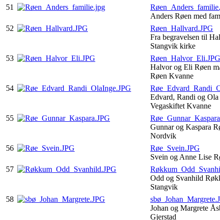
51
Røen_Anders_familie.
Anders Røen med fami
52
Røen_Hallvard.JPG
Fra begravelsen til Ha
Stangvik kirke
53
Røen_Halvor_Eli.JP
Halvor og Eli Røen m
Røen Kvanne
54
Røe_Edvard_Randi_O
Edvard, Randi og Ola
Vegaskiftet Kvanne
55
Røe_Gunnar_Kaspara
Gunnar og Kaspara Rø
Nordvik
56
Røe_Svein.JPG
Svein og Anne Lise R
57
Røkkum_Odd_Svanhi
Odd og Svanhild Røk
Stangvik
58
sbø_Johan_Margrete.
Johan og Margrete Å
Gjerstad