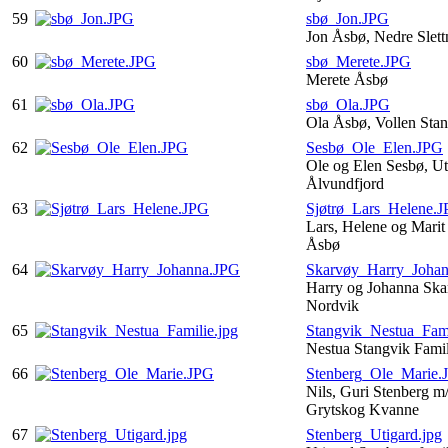
59
sbø_Jon.JPG
Jon Åsbø, Nedre Slet
60
sbø_Merete.JPG
Merete Åsbø
61
sbø_Ola.JPG
Ola Åsbø, Vollen Sta
62
Sesbø_Ole_Elen.JPG
Ole og Elen Sesbø, Ut
Ålvundfjord
63
Sjøtrø_Lars_Helene.
Lars, Helene og Marit 
Åsbø
64
Skarvøy_Harry_Joha
Harry og Johanna Skar
Nordvik
65
Stangvik_Nestua_Fami
Nestua Stangvik Fami
66
Stenberg_Ole_Marie.
Nils, Guri Stenberg m
Grytskog Kvanne
67
Stenberg_Utigard.jpg