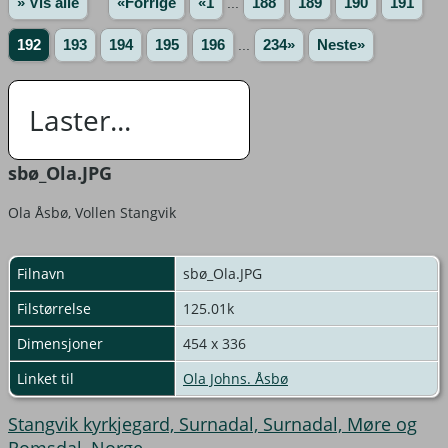
» Vis alle
«Forrige
«1
...
188
189
190
191
192
193
194
195
196
...
234»
Neste»
Laster...
sbø_Ola.JPG
Ola Åsbø, Vollen Stangvik
Filnavn
sbø_Ola.JPG
Filstørrelse
125.01k
Dimensjoner
454 x 336
Linket til
Ola Johns. Åsbø
Stangvik kyrkjegard, Surnadal, Surnadal, Møre og
Romsdal, Norge