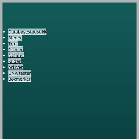
Databasestatistikk
Steder
Trær
Grener
Notater
Kilder
Arkiver
DNA tester
Bokmerker