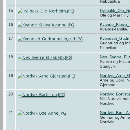
Rabbastua
15
Hyllbakk_Ole_N
Ole og Marit Hy
16
Kvande_Kleiva
Kvande-familie,
17
Kvendset_Gudm
Gudmund og Ing
Finnvikan
18
Nes_Sverre_Eli
Sverre og Elisa
Stangvik
19
Nordvik_Arne_G
Arne og Dordi N
Gjerstad
20
Nordvik_Bortist
Nils Nordvik m/s
Nordvik
21
Nordvik_Bøe_A
Gunnar og Ann
Nordvik