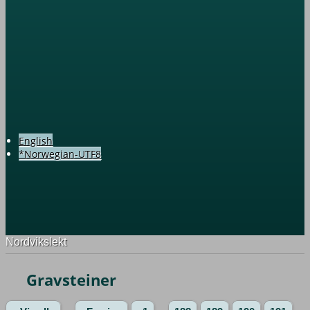
English
*Norwegian-UTF8
Nordvikslekt
Gravsteiner