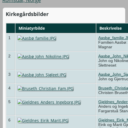
Kirkegårdsbilder
Miniatyrbilde
Beskrivelse
1
Aasbø_familie.
Familien Aasbø:
Magnar
2
Aasbø_John_Nik
John og Nikolin
Slettneset
3
Aasbø_John_Sjø
John og Gjertru
4
Bruseth_Christ
Christen Bruset
5
Gjeldnes_Ander
Anders og Ingeb
Fargarstuå Sta
6
Gjeldnes_Eirik_
Eirik og Marit G