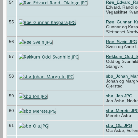
54
Røe_Edvard_Ra
Edvard, Randi o
Vegaskiftet Kv
55
Røe_Gunnar_Ka
Gunnar og Kasp
Slettneset Nord
56
Røe_Svein.JPG
Svein og Anne L
57
Røkkum_Odd_Sv
Odd og Svanhil
Stangvik
58
sbø_Johan_Mar
Johan og Margr
Gjerstad
59
sbø_Jon.JPG
Jon Åsbø, Nedre
60
sbø_Merete.JP
Merete Åsbø
61
sbø_Ola.JPG
Ola Åsbø, Volle