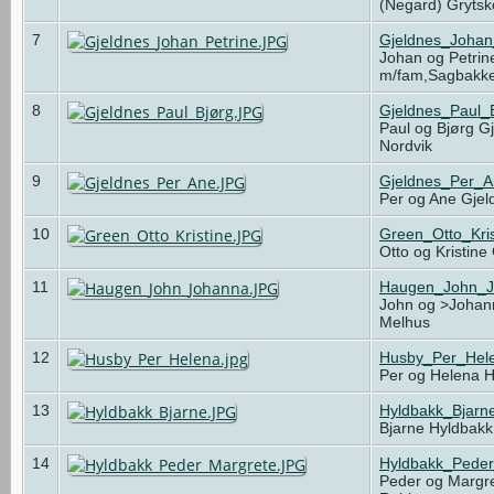
(Negard) Gryts
7
Gjeldnes_Johan
Johan og Petrin
m/fam,Sagbakk
8
Gjeldnes_Paul_
Paul og Bjørg Gj
Nordvik
9
Gjeldnes_Per_
Per og Ane Gjel
10
Green_Otto_Kri
Otto og Kristin
11
Haugen_John_J
John og >Johan
Melhus
12
Husby_Per_Hele
Per og Helena 
13
Hyldbakk_Bjarn
Bjarne Hyldbak
14
Hyldbakk_Pede
Peder og Margre