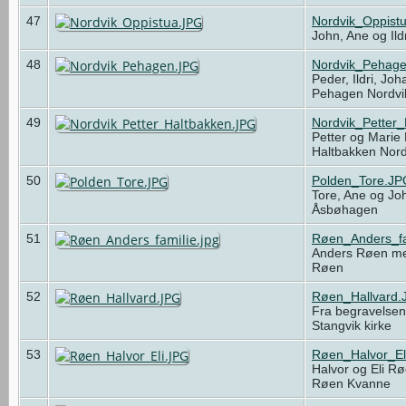
47
Nordvik_Oppist
John, Ane og Ild
48
Nordvik_Pehag
Peder, Ildri, Jo
Pehagen Nordv
49
Nordvik_Petter
Petter og Marie
Haltbakken Nor
50
Polden_Tore.JP
Tore, Ane og Jo
Åsbøhagen
51
Røen_Anders_fa
Anders Røen med
Røen
52
Røen_Hallvard.
Fra begravelsen 
Stangvik kirke
53
Røen_Halvor_El
Halvor og Eli R
Røen Kvanne