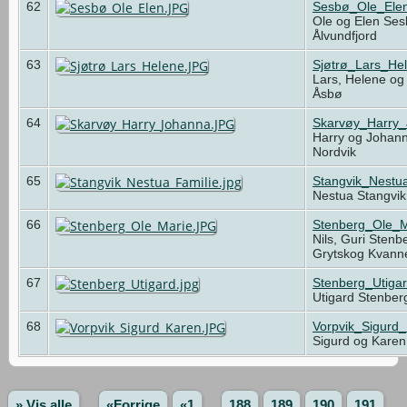
62
Sesbø_Ole_Ele
Ole og Elen Ses
Ålvundfjord
63
Sjøtrø_Lars_He
Lars, Helene og 
Åsbø
64
Skarvøy_Harry
Harry og Johann
Nordvik
65
Stangvik_Nestua
Nestua Stangvik
66
Stenberg_Ole_M
Nils, Guri Sten
Grytskog Kvan
67
Stenberg_Utigar
Utigard Stenber
68
Vorpvik_Sigurd
Sigurd og Karen
» Vis alle
«Forrige
«1
...
188
189
190
191