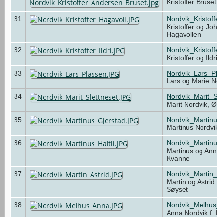
Kristoffer Bruse
31
Nordvik_Kristof
Kristoffer og Jo
Hagavollen
32
Nordvik_Kristoff
Kristoffer og Ild
33
Nordvik_Lars_P
Lars og Marie N
34
Nordvik_Marit_S
Marit Nordvik, Ø
35
Nordvik_Martin
Martinus Nordvi
36
Nordvik_Martinu
Martinus og Anne
Kvanne
37
Nordvik_Martin_
Martin og Astrid
Søyset
38
Nordvik_Melhu
Anna Nordvik f.