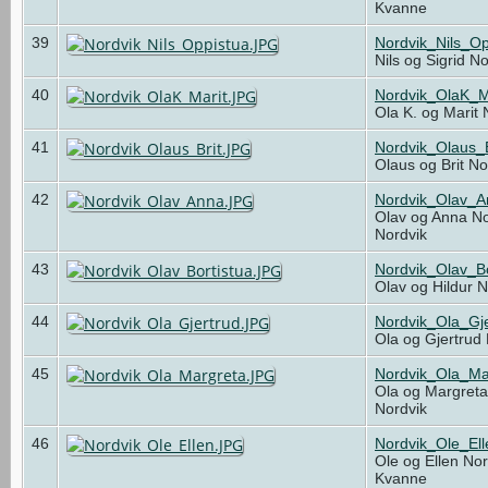
Kvanne
39
Nordvik_Nils_O
Nils og Sigrid N
40
Nordvik_OlaK_M
Ola K. og Marit
41
Nordvik_Olaus_
Olaus og Brit N
42
Nordvik_Olav_
Olav og Anna No
Nordvik
43
Nordvik_Olav_Bo
Olav og Hildur 
44
Nordvik_Ola_Gj
Ola og Gjertrud
45
Nordvik_Ola_Ma
Ola og Margreta
Nordvik
46
Nordvik_Ole_El
Ole og Ellen No
Kvanne