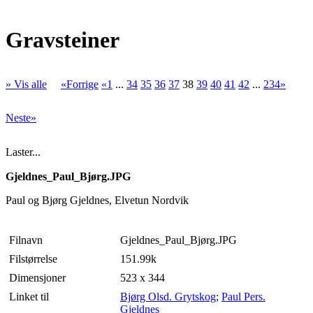
Gravsteiner
» Vis alle
«Forrige
«1
...
34
35
36
37
38
39
40
41
42
...
234»
Neste»
Laster...
Gjeldnes_Paul_Bjørg.JPG
Paul og Bjørg Gjeldnes, Elvetun Nordvik
Filnavn
Gjeldnes_Paul_Bjørg.JPG
Filstørrelse
151.99k
Dimensjoner
523 x 344
Linket til
Bjørg Olsd. Grytskog
;
Paul Pers.
Gjeldnes