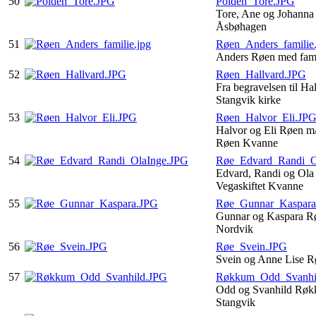
50
Polden_Tore.JPG
Tore, Ane og Johanna
Åsbøhagen
51
Røen_Anders_familie.
Anders Røen med fami
52
Røen_Hallvard.JPG
Fra begravelsen til Ha
Stangvik kirke
53
Røen_Halvor_Eli.JP
Halvor og Eli Røen m
Røen Kvanne
54
Røe_Edvard_Randi_O
Edvard, Randi og Ola
Vegaskiftet Kvanne
55
Røe_Gunnar_Kaspara
Gunnar og Kaspara Rø
Nordvik
56
Røe_Svein.JPG
Svein og Anne Lise R
57
Røkkum_Odd_Svanhi
Odd og Svanhild Røk
Stangvik