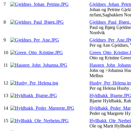
7
Gjeldnes_Johan_Petri
Johan og Petrine Gjel
m/fam,Sagbakken No
8
Gjeldnes_Paul_Bjørg
Paul og Bjørg Gjeldne
Nordvik
9
Gjeldnes_Per_Ane.J
Per og Ane Gjeldnes,
10
Green_Otto_Kristine
Otto og Kristine Gre
11
Haugen_John_Johann
John og >Johanna Hau
Melhus
12
Husby_Per_Helena.jp
Per og Helena Husby
13
Hyldbakk_Bjarne.JP
Bjarne Hyldbakk, Ra
14
Hyldbakk_Peder_Mar
Peder og Margrete Hy
15
Hyllbakk_Ole_Nerhe
Ole og Marit Hyllbak