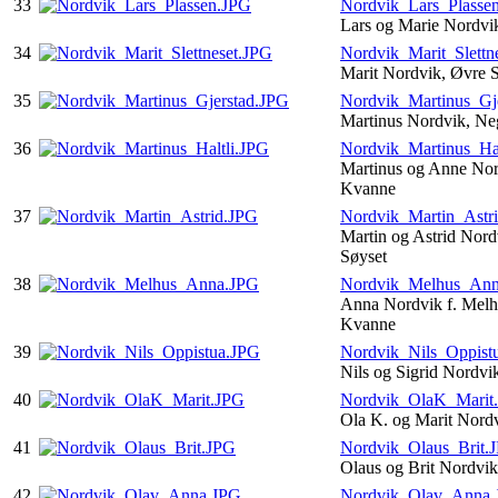
33
Nordvik_Lars_Plasse
Lars og Marie Nordvi
34
Nordvik_Marit_Slettn
Marit Nordvik, Øvre S
35
Nordvik_Martinus_Gj
Martinus Nordvik, Ne
36
Nordvik_Martinus_Hal
Martinus og Anne Nord
Kvanne
37
Nordvik_Martin_Astr
Martin og Astrid Nor
Søyset
38
Nordvik_Melhus_An
Anna Nordvik f. Melh
Kvanne
39
Nordvik_Nils_Oppist
Nils og Sigrid Nordvi
40
Nordvik_OlaK_Marit
Ola K. og Marit Nord
41
Nordvik_Olaus_Brit.
Olaus og Brit Nordvi
42
Nordvik_Olav_Anna