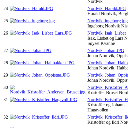
Nordvik
24
Nordvik_Harald.JPG
Harald Nordvik, Berg
25
Nordvik_ingeborg.jpg
Ingeborg Nordvik Nis
26
Nordvik_Isak_Lisbet
Isak, Lisbet og Lars 
Søyset Kvanne
27
Nordvik_Johan.JPG
Johan Nordvik, Oppis
28
Nordvik_Johan_Halt
Johan Nordvik, Halt
29
Nordvik_Johan_Oppis
Johan Nordvik, Oppis
30
Nordvik_Kristoffer_A
Kristoffer Bruset Nor
31
Nordvik_Kristoffer_H
Kristoffer og Johanna
Hagavollen
32
Nordvik_Kristoffer_Il
Kristoffer og Ildri No