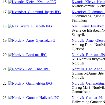
16
Kvande_Kleiva_Kvan
Kvande-familie, Kle
17
Kvendset_Gudmund_I
Gudmund og Ingrid K
Finnvikan
18
Nes_Sverre_Elisabet
Sverre og Elisabeth N
Stangvik
19
Nordvik_Arne_Gjerst
Arne og Dordi Nordvi
Gjerstad
20
Nordvik_Bortistua.JP
Nils Nordvik m/søsken
Nordvik
21
Nordvik_Bøe_Anne.
Gunnar og Anne Bøe,
Nordvik
22
Nordvik_Gammelstua
Ola og Maria Nordvik 
Gammelstua
23
Nordvik_Gunnar_Hal
Hallvard og Gunnar N