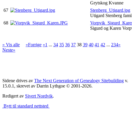
Grytskog Kvanne
67
Stenberg_Utigard.jpg
Utigard Stenberg fami
68
Vorpvik_Sigurd_Kare
Sigurd og Karen Vor
» Vis alle
«Forrige
«1
...
34
35
36
37
38
39
40
41
42
...
234»
Neste»
Sidene drives av
The Next Generation of Genealogy Sitebuilding
v.
15.0.1, skrevet av Darrin Lythgoe © 2001-2026.
Redigert av
Sivert Nordvik
.
Bytt til standard nettsted