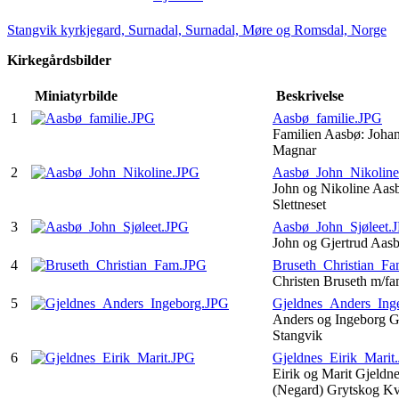
Stangvik kyrkjegard, Surnadal, Surnadal, Møre og Romsdal, Norge
Kirkegårdsbilder
Miniatyrbilde
Beskrivelse
1
Aasbø_familie.JPG
Familien Aasbø: Johan
Magnar
2
Aasbø_John_Nikolin
John og Nikoline Aas
Slettneset
3
Aasbø_John_Sjøleet.
John og Gjertrud Aasb
4
Bruseth_Christian_F
Christen Bruseth m/fa
5
Gjeldnes_Anders_Ing
Anders og Ingeborg Gj
Stangvik
6
Gjeldnes_Eirik_Marit
Eirik og Marit Gjeldn
(Negard) Grytskog K