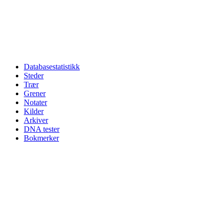
Databasestatistikk
Steder
Trær
Grener
Notater
Kilder
Arkiver
DNA tester
Bokmerker