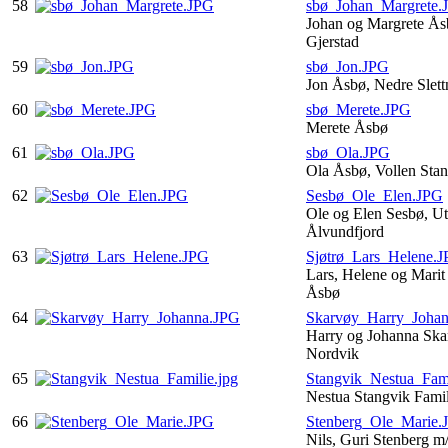
58
sbø_Johan_Margrete.
Johan og Margrete Å
Gjerstad
59
sbø_Jon.JPG
Jon Åsbø, Nedre Slet
60
sbø_Merete.JPG
Merete Åsbø
61
sbø_Ola.JPG
Ola Åsbø, Vollen Sta
62
Sesbø_Ole_Elen.JPG
Ole og Elen Sesbø, Ut
Ålvundfjord
63
Sjøtrø_Lars_Helene.
Lars, Helene og Marit 
Åsbø
64
Skarvøy_Harry_Joha
Harry og Johanna Skar
Nordvik
65
Stangvik_Nestua_Fami
Nestua Stangvik Fami
66
Stenberg_Ole_Marie.
Nils, Guri Stenberg m