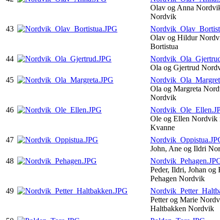
Olav og Anna Nordvik
Nordvik
43
Nordvik_Olav_Bortis
Olav og Hildur Nordv
Bortistua
44
Nordvik_Ola_Gjertru
Ola og Gjertrud Nord
45
Nordvik_Ola_Margre
Ola og Margreta Nord
Nordvik
46
Nordvik_Ole_Ellen.J
Ole og Ellen Nordvik
Kvanne
47
Nordvik_Oppistua.JP
John, Ane og Ildri No
48
Nordvik_Pehagen.JP
Peder, Ildri, Johan og
Pehagen Nordvik
49
Nordvik_Petter_Halt
Petter og Marie Nordv
Haltbakken Nordvik