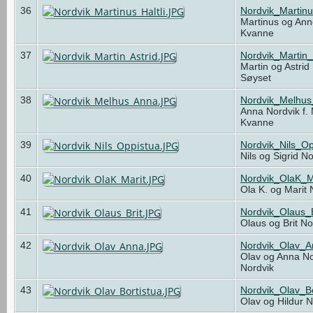
36
Nordvik_Martinu
Martinus og Anne
Kvanne
37
Nordvik_Martin_
Martin og Astrid
Søyset
38
Nordvik_Melhu
Anna Nordvik f.
Kvanne
39
Nordvik_Nils_O
Nils og Sigrid N
40
Nordvik_OlaK_M
Ola K. og Marit
41
Nordvik_Olaus_
Olaus og Brit N
42
Nordvik_Olav_
Olav og Anna No
Nordvik
43
Nordvik_Olav_Bo
Olav og Hildur 