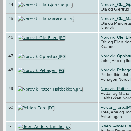
44
Nordvik_Ola_Gj
Ola og Gjertrud
45
Nordvik_Ola_Ma
Ola og Margreta
Nordvik
46
Nordvik_Ole_El
Ole og Ellen No
Kvanne
47
Nordvik_Oppist
John, Ane og Ild
48
Nordvik_Pehag
Peder, Ildri, Jo
Pehagen Nordv
49
Nordvik_Petter
Petter og Marie
Haltbakken Nor
50
Polden_Tore.JP
Tore, Ane og Jo
Åsbøhagen
51
Røen_Anders_fa
Anders Røen med