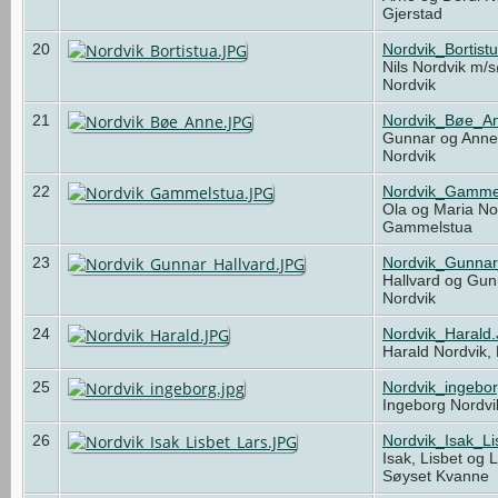
Gjerstad
20
Nordvik_Bortist
Nils Nordvik m/s
Nordvik
21
Nordvik_Bøe_A
Gunnar og Ann
Nordvik
22
Nordvik_Gamme
Ola og Maria Nor
Gammelstua
23
Nordvik_Gunnar
Hallvard og Gun
Nordvik
24
Nordvik_Harald
Harald Nordvik,
25
Nordvik_ingebor
Ingeborg Nordvi
26
Nordvik_Isak_L
Isak, Lisbet og 
Søyset Kvanne