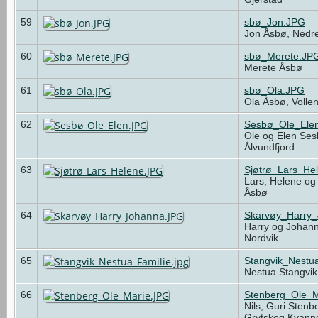
59
sbø_Jon.JPG
Jon Åsbø, Nedre
60
sbø_Merete.JP
Merete Åsbø
61
sbø_Ola.JPG
Ola Åsbø, Volle
62
Sesbø_Ole_Ele
Ole og Elen Ses
Ålvundfjord
63
Sjøtrø_Lars_He
Lars, Helene og 
Åsbø
64
Skarvøy_Harry
Harry og Johann
Nordvik
65
Stangvik_Nestua
Nestua Stangvik
66
Stenberg_Ole_M
Nils, Guri Sten
Grytskog Kvan