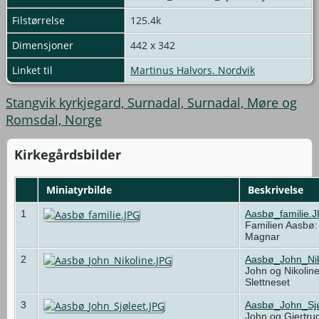
Filstørrelse
125.4k
Dimensjoner
442 x 342
Linket til
Martinus Halvors. Nordvik
Stangvik kyrkjegard, Surnadal, Surnadal, Møre og
Romsdal, Norge
Kirkegårdsbilder
Miniatyrbilde
Beskrivelse
1
Aasbø_familie.
Familien Aasbø:
Magnar
2
Aasbø_John_Nik
John og Nikolin
Slettneset
3
Aasbø_John_Sjø
John og Gjertru