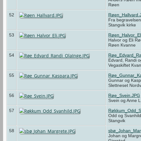
Røen
52
Røen_Hallvard.
Fra begravelsen 
Stangvik kirke
53
Røen_Halvor_El
Halvor og Eli R
Røen Kvanne
54
Røe_Edvard_Ra
Edvard, Randi o
Vegaskiftet Kv
55
Røe_Gunnar_Ka
Gunnar og Kasp
Slettneset Nord
56
Røe_Svein.JPG
Svein og Anne L
57
Røkkum_Odd_Sv
Odd og Svanhil
Stangvik
58
sbø_Johan_Mar
Johan og Margr
Gjerstad