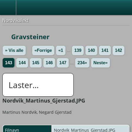
Nordvikslekt
Gravsteiner
» Vis alle
«Forrige
«1
...
139
140
141
142
143
144
145
146
147
...
234»
Neste»
Laster...
Nordvik_Martinus_Gjerstad.JPG
Martinus Nordvik, Negard Gjerstad
Filnavn
Nordvik_Martinus_Gjerstad.JPG