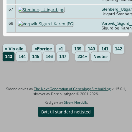
67
Stenberg_Utigar
Utigard Stenber
68
Vorpvik_Sigurd
Sigurd og Karen
» Vis alle
«Forrige
«1
...
139
140
141
142
143
144
145
146
147
...
234»
Neste»
Sidene drives av
The Next Generation of Genealogy Sitebuilding
v. 15.0.1,
skrevet av Darrin Lythgoe © 2001-2026.
Redigert av
Sivert Nordvik
.
Bytt til standard nettsted