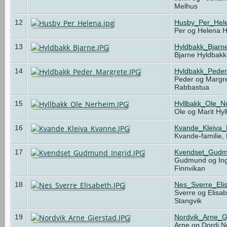
Melhus
12
Husby_Per_Hele
Per og Helena 
13
Hyldbakk_Bjarn
Bjarne Hyldbak
14
Hyldbakk_Pede
Peder og Margre
Rabbastua
15
Hyllbakk_Ole_N
Ole og Marit Hy
16
Kvande_Kleiva
Kvande-familie,
17
Kvendset_Gudm
Gudmund og Ing
Finnvikan
18
Nes_Sverre_Eli
Sverre og Elisa
Stangvik
19
Nordvik_Arne_G
Arne og Dordi N