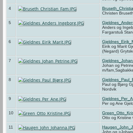
4
Bruseth_Christ
Christen Bruset
5
Gjeldnes_Ander
Anders og Ingeb
Fargarstuå Sta
6
Gjeldnes_Eirik_
Eirik og Marit G
(Negard) Gryts
7
Gjeldnes_Johan
Johan og Petrin
m/fam,Sagbakk
8
Gjeldnes_Paul_
Paul og Bjørg Gj
Nordvik
9
Gjeldnes_Per_
Per og Ane Gjel
10
Green_Otto_Kri
Otto og Kristin
11
Haugen_John_J
John og >Johan