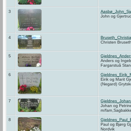
3
Aasbø_John_Sjø
John og Gjertru
4
Bruseth_Christ
Christen Bruset
5
Gjeldnes_Ander
Anders og Ingeb
Fargarstuå Sta
6
Gjeldnes_Eirik_
Eirik og Marit G
(Negard) Gryts
7
Gjeldnes_Johan
Johan og Petrin
m/fam,Sagbakk
8
Gjeldnes_Paul_
Paul og Bjørg Gj
Nordvik