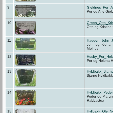
9
Gjeldnes_Per_
Per og Ane Gjel
10
Green_Otto_Kri
Otto og Kristin
11
Haugen_John_J
John og >Johan
Melhus
12
Husby_Per_Hele
Per og Helena 
13
Hyldbakk_Bjarn
Bjarne Hyldbak
14
Hyldbakk_Pede
Peder og Margre
Rabbastua
15
Hyllbakk_Ole_N