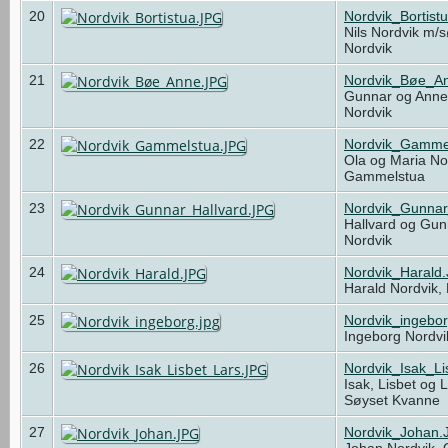
20
Nordvik_Bortist
Nils Nordvik m/s
Nordvik
21
Nordvik_Bøe_A
Gunnar og Ann
Nordvik
22
Nordvik_Gamme
Ola og Maria Nor
Gammelstua
23
Nordvik_Gunnar
Hallvard og Gun
Nordvik
24
Nordvik_Harald
Harald Nordvik,
25
Nordvik_ingebor
Ingeborg Nordvi
26
Nordvik_Isak_L
Isak, Lisbet og 
Søyset Kvanne
27
Nordvik_Johan.
Johan Nordvik,