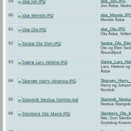
59
sbø_Jon.JPG
Jon Åsbø, Nedre
60
sbø_Merete.JP
Merete Åsbø
61
sbø_Ola.JPG
Ola Åsbø, Volle
62
Sesbø_Ole_Ele
Ole og Elen Ses
Ålvundfjord
63
Sjøtrø_Lars_He
Lars, Helene og 
Åsbø
64
Skarvøy_Harry
Harry og Johann
Nordvik
65
Stangvik_Nestua
Nestua Stangvik
66
Stenberg_Ole_M
Nils, Guri Sten
Grytskog Kvan