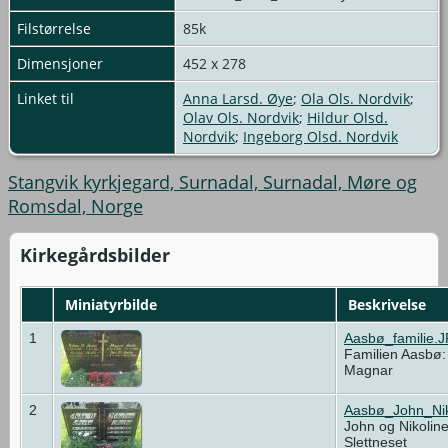
Filstørrelse
85k
Dimensjoner
452 x 278
Linket til
Anna Larsd. Øye
;
Ola Ols. Nordvik
;
Olav Ols. Nordvik
;
Hildur Olsd.
Nordvik
;
Ingeborg Olsd. Nordvik
Stangvik kyrkjegard, Surnadal, Surnadal, Møre og
Romsdal, Norge
Kirkegårdsbilder
Miniatyrbilde
Beskrivelse
1
Aasbø_familie.
Familien Aasbø:
Magnar
2
Aasbø_John_Nik
John og Nikolin
Slettneset