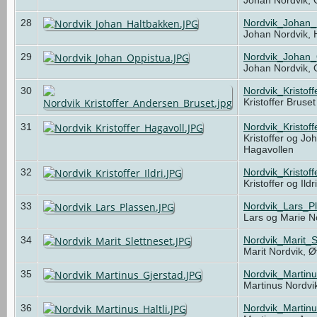
28
Nordvik_Johan_
Johan Nordvik,
29
Nordvik_Johan_
Johan Nordvik,
30
Nordvik_Kristof
Kristoffer Bruse
31
Nordvik_Kristof
Kristoffer og Jo
Hagavollen
32
Nordvik_Kristoff
Kristoffer og Ild
33
Nordvik_Lars_P
Lars og Marie N
34
Nordvik_Marit_S
Marit Nordvik, Ø
35
Nordvik_Martin
Martinus Nordvi
36
Nordvik_Martinu