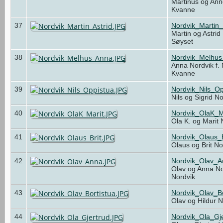
Martinus og Anne
Kvanne
37
Nordvik_Martin_
Martin og Astrid
Søyset
38
Nordvik_Melhu
Anna Nordvik f.
Kvanne
39
Nordvik_Nils_O
Nils og Sigrid N
40
Nordvik_OlaK_M
Ola K. og Marit
41
Nordvik_Olaus_
Olaus og Brit N
42
Nordvik_Olav_
Olav og Anna No
Nordvik
43
Nordvik_Olav_Bo
Olav og Hildur 
44
Nordvik_Ola_Gj