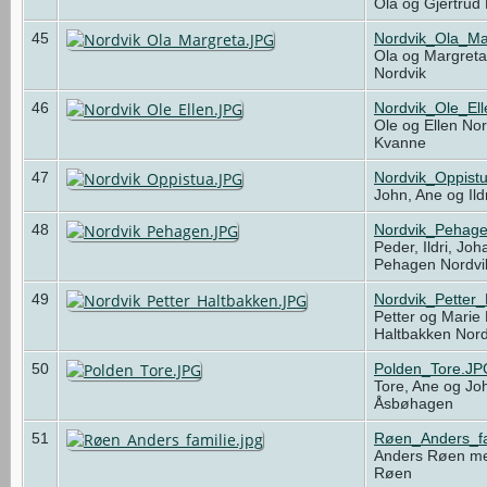
Ola og Gjertrud
45
Nordvik_Ola_Ma
Ola og Margreta
Nordvik
46
Nordvik_Ole_El
Ole og Ellen No
Kvanne
47
Nordvik_Oppist
John, Ane og Ild
48
Nordvik_Pehag
Peder, Ildri, Jo
Pehagen Nordv
49
Nordvik_Petter
Petter og Marie
Haltbakken Nor
50
Polden_Tore.JP
Tore, Ane og Jo
Åsbøhagen
51
Røen_Anders_fa
Anders Røen med
Røen