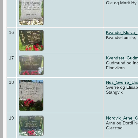
Ole og Marit Hy
16
Kvande_Kleiva
Kvande-familie,
17
Kvendset_Gudm
Gudmund og Ing
Finnvikan
18
Nes_Sverre_Eli
Sverre og Elisa
Stangvik
19
Nordvik_Arne_G
Arne og Dordi N
Gjerstad