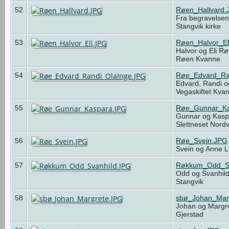
52
Røen_Hallvard.
Fra begravelsen 
Stangvik kirke
53
Røen_Halvor_El
Halvor og Eli R
Røen Kvanne
54
Røe_Edvard_Ra
Edvard, Randi o
Vegaskiftet Kv
55
Røe_Gunnar_Ka
Gunnar og Kasp
Slettneset Nord
56
Røe_Svein.JPG
Svein og Anne L
57
Røkkum_Odd_Sv
Odd og Svanhil
Stangvik
58
sbø_Johan_Mar
Johan og Margr
Gjerstad