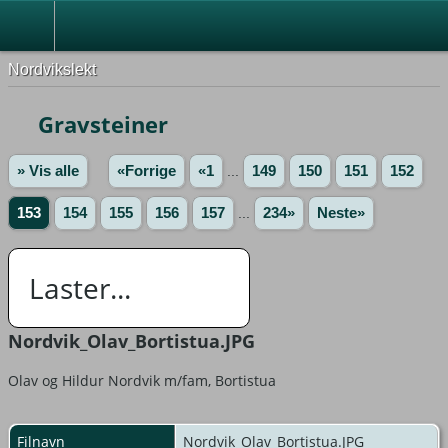
Nordvikslekt
Gravsteiner
» Vis alle
«Forrige
«1
...
149
150
151
152
153
154
155
156
157
...
234»
Neste»
Laster...
Nordvik_Olav_Bortistua.JPG
Olav og Hildur Nordvik m/fam, Bortistua
Filnavn
Nordvik_Olav_Bortistua.JPG