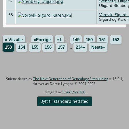
67
Stenberg_Utigar
Utigard Stenber
68
Vorpvik_Sigurd
Sigurd og Karen
» Vis alle
«Forrige
«1
...
149
150
151
152
153
154
155
156
157
...
234»
Neste»
Sidene drives av
The Next Generation of Genealogy Sitebuilding
v. 15.0.1,
skrevet av Darrin Lythgoe © 2001-2026.
Redigert av
Sivert Nordvik
.
Bytt til standard nettsted