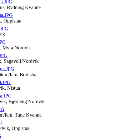
na.JPG
hus, Rydning Kvanne
ua.JPG
k, Oppistua
.JPG
vik
JPG
k, Myra Nordvik
.JPG
k, Sagavoll Nordvik
tua.JPG
ik m/fam, Bortistua
d.JPG
vik, Nistua
ta.JPG
vik, Bjørneng Nordvik
PG
k m/fam, Tune Kvanne
G
rdvik, Oppistua
G