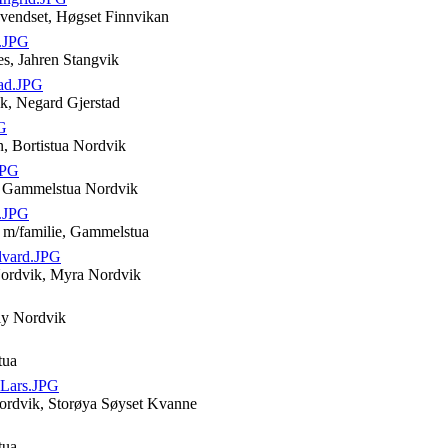
vendset, Høgset Finnvikan
h.JPG
es, Jahren Stangvik
ad.JPG
k, Negard Gjerstad
G
n, Bortistua Nordvik
JPG
 Gammelstua Nordvik
.JPG
 m/familie, Gammelstua
lvard.JPG
Nordvik, Myra Nordvik
ly Nordvik
tua
_Lars.JPG
Nordvik, Storøya Søyset Kvanne
tua