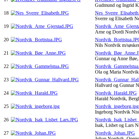
Gudmund og Ingrid K
18
Nes_Sverre_Elisabet
Sverre og Elisabeth N
19
Nordvik_Arne_Gjerst
Arne og Dordi Nordvi
20
Nordvik_Bortistua.JP
Nils Nordvik m/søske
21
Nordvik_Bøe_Anne.
Gunnar og Anne Bøe,
22
Nordvik_Gammelstua
Ola og Maria Nordvik
23
Nordvik_Gunnar_Hal
Hallvard og Gunnar 
24
Nordvik_Harald.JPG
Harald Nordvik, Berg
25
Nordvik_ingeborg.jpg
Ingeborg Nordvik Nis
26
Nordvik_Isak_Lisbet
Isak, Lisbet og Lars 
27
Nordvik_Johan.JPG
Johan Nordvik, Oppis