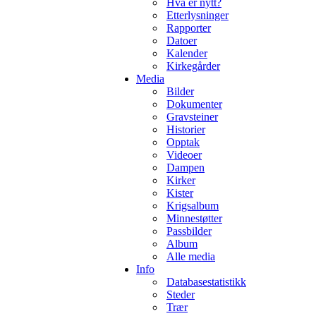
Hva er nytt?
Etterlysninger
Rapporter
Datoer
Kalender
Kirkegårder
Media
Bilder
Dokumenter
Gravsteiner
Historier
Opptak
Videoer
Dampen
Kirker
Kister
Krigsalbum
Minnestøtter
Passbilder
Album
Alle media
Info
Databasestatistikk
Steder
Trær