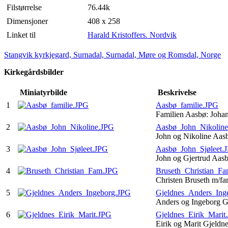
Filstørrelse
76.44k
Dimensjoner
408 x 258
Linket til
Harald Kristoffers. Nordvik
Stangvik kyrkjegard, Surnadal, Surnadal, Møre og Romsdal, Norge
Kirkegårdsbilder
Miniatyrbilde
Beskrivelse
1
Aasbø_familie.JPG
Familien Aasbø: Joha
2
Aasbø_John_Nikolin
John og Nikoline Aasb
3
Aasbø_John_Sjøleet.
John og Gjertrud Aasb
4
Bruseth_Christian_F
Christen Bruseth m/fa
5
Gjeldnes_Anders_Ing
Anders og Ingeborg G
6
Gjeldnes_Eirik_Marit
Eirik og Marit Gjeld