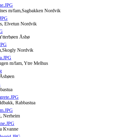
ne.JPG
ldnes m/fam,Sagbakken Nordvik
.JPG
es, Elvetun Nordvik
PG
 Ytterbøen Åsbø
.JPG
en,Skogly Nordvik
a.JPG
ugen m/fam, Ytre Melhus
g
 Åsbøen
G
bbastua
grete.JPG
ldbakk, Rabbastua
im.JPG
k, Nerheim
ne.JPG
iva Kvanne
ngrid.JPG