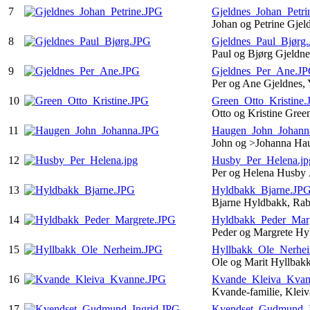
7
Gjeldnes_Johan_Petri
Johan og Petrine Gje
8
Gjeldnes_Paul_Bjørg
Paul og Bjørg Gjeldn
9
Gjeldnes_Per_Ane.J
Per og Ane Gjeldnes,
10
Green_Otto_Kristine
Otto og Kristine Gre
11
Haugen_John_Johann
John og >Johanna Ha
12
Husby_Per_Helena.jp
Per og Helena Husby
13
Hyldbakk_Bjarne.JP
Bjarne Hyldbakk, Ra
14
Hyldbakk_Peder_Mar
Peder og Margrete Hy
15
Hyllbakk_Ole_Nerhe
Ole og Marit Hyllbak
16
Kvande_Kleiva_Kvan
Kvande-familie, Kle
17
Kvendset_Gudmund_I