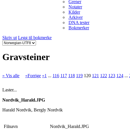
Grener
Notater
Kilder
Arkiver
DNA tester
Bokmerker
Skriv ut
Legg til bokmerke
Gravsteiner
» Vis alle
«Forrige
«1
...
116
117
118
119
120
121
122
123
124
...
Laster...
Nordvik_Harald.JPG
Harald Nordvik, Bergly Nordvik
Filnavn
Nordvik_Harald.JPG