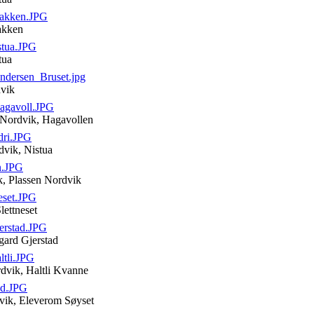
bakken.JPG
bakken
tua.JPG
tua
ndersen_Bruset.jpg
dvik
agavoll.JPG
a Nordvik, Hagavollen
dri.JPG
rdvik, Nistua
n.JPG
k, Plassen Nordvik
eset.JPG
lettneset
erstad.JPG
gard Gjerstad
tli.JPG
dvik, Haltli Kvanne
id.JPG
dvik, Eleverom Søyset