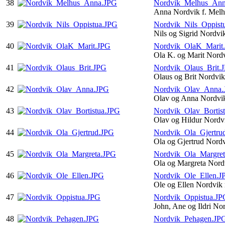
38
Nordvik_Melhus_An
Anna Nordvik f. Mel
39
Nordvik_Nils_Oppist
Nils og Sigrid Nordvi
40
Nordvik_OlaK_Marit
Ola K. og Marit Nord
41
Nordvik_Olaus_Brit.
Olaus og Brit Nordvi
42
Nordvik_Olav_Anna
Olav og Anna Nordvi
43
Nordvik_Olav_Bortis
Olav og Hildur Nordv
44
Nordvik_Ola_Gjertru
Ola og Gjertrud Nord
45
Nordvik_Ola_Margre
Ola og Margreta Nord
46
Nordvik_Ole_Ellen.J
Ole og Ellen Nordvi
47
Nordvik_Oppistua.JP
John, Ane og Ildri No
48
Nordvik_Pehagen.JP