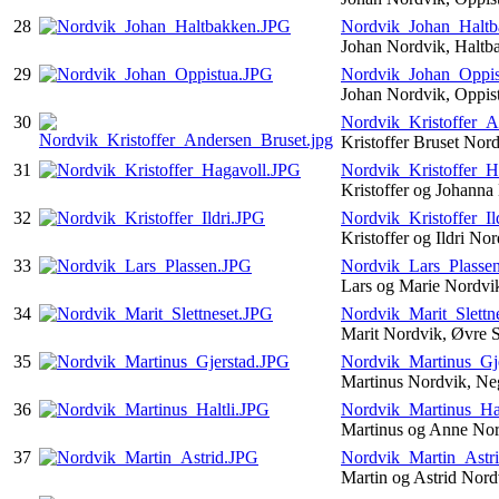
28
Nordvik_Johan_Halt
Johan Nordvik, Halt
29
Nordvik_Johan_Oppis
Johan Nordvik, Oppis
30
Nordvik_Kristoffer_A
Kristoffer Bruset Nor
31
Nordvik_Kristoffer_H
Kristoffer og Johann
32
Nordvik_Kristoffer_Il
Kristoffer og Ildri No
33
Nordvik_Lars_Plasse
Lars og Marie Nordvi
34
Nordvik_Marit_Slettn
Marit Nordvik, Øvre S
35
Nordvik_Martinus_Gj
Martinus Nordvik, Ne
36
Nordvik_Martinus_Hal
Martinus og Anne Nor
37
Nordvik_Martin_Astr
Martin og Astrid Nor