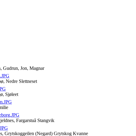
n, Gudrun, Jon, Magnar
e.JPG
ø, Nedre Slettneset
JPG
ø, Sjøleet
am.JPG
milie
eborg.JPG
jeldnes, Fargarstuå Stangvik
.JPG
nes, Grytskoggeilen (Negard) Grytskog Kvanne