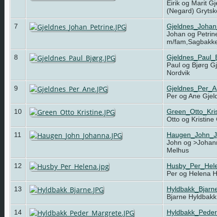
Eirik og Marit G
(Negard) Gryts
7
Gjeldnes_Johan
Johan og Petrin
m/fam,Sagbakk
8
Gjeldnes_Paul_
Paul og Bjørg Gj
Nordvik
9
Gjeldnes_Per_
Per og Ane Gjel
10
Green_Otto_Kri
Otto og Kristin
11
Haugen_John_J
John og >Johan
Melhus
12
Husby_Per_Hele
Per og Helena 
13
Hyldbakk_Bjarn
Bjarne Hyldbak
14
Hyldbakk_Pede