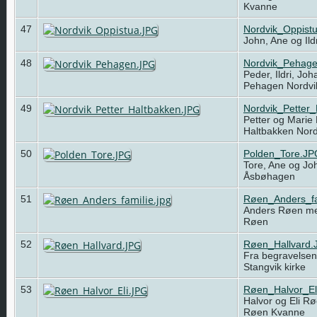
Kvanne
47
Nordvik_Oppist
John, Ane og Ild
48
Nordvik_Pehag
Peder, Ildri, Jo
Pehagen Nordv
49
Nordvik_Petter
Petter og Marie
Haltbakken Nor
50
Polden_Tore.JP
Tore, Ane og Jo
Åsbøhagen
51
Røen_Anders_fa
Anders Røen med
Røen
52
Røen_Hallvard.
Fra begravelsen 
Stangvik kirke
53
Røen_Halvor_El
Halvor og Eli R
Røen Kvanne