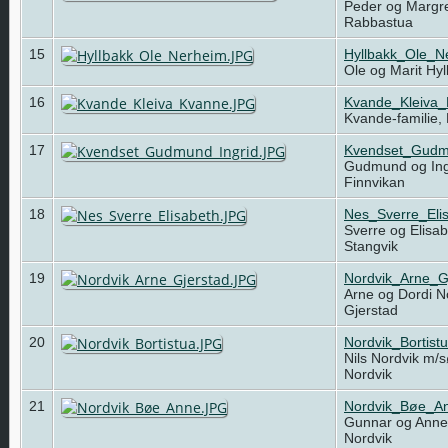
Peder og Margre
Rabbastua
15
Hyllbakk_Ole_N
Ole og Marit Hy
16
Kvande_Kleiva
Kvande-familie,
17
Kvendset_Gudm
Gudmund og Ing
Finnvikan
18
Nes_Sverre_Eli
Sverre og Elisa
Stangvik
19
Nordvik_Arne_G
Arne og Dordi N
Gjerstad
20
Nordvik_Bortist
Nils Nordvik m/s
Nordvik
21
Nordvik_Bøe_A
Gunnar og Ann
Nordvik