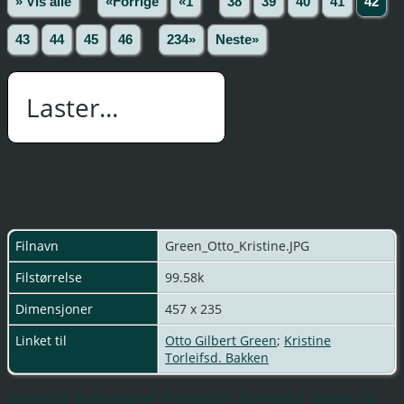
» Vis alle
«Forrige
«1
...
38
39
40
41
42
43
44
45
46
...
234»
Neste»
Laster...
Green_Otto_Kristine.JPG
Otto og Kristine Green,Skogly Nordvik
Filnavn
Green_Otto_Kristine.JPG
Filstørrelse
99.58k
Dimensjoner
457 x 235
Linket til
Otto Gilbert Green
;
Kristine
Torleifsd. Bakken
Stangvik kyrkjegard, Surnadal, Surnadal, Møre og