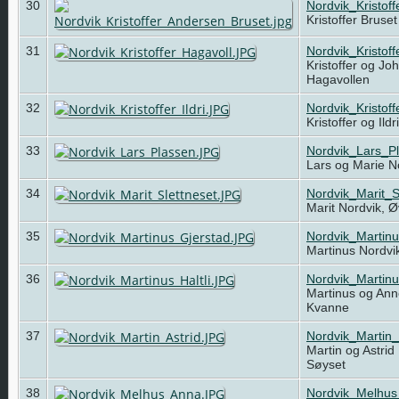
30
Nordvik_Kristof
Kristoffer Bruse
31
Nordvik_Kristof
Kristoffer og Jo
Hagavollen
32
Nordvik_Kristoff
Kristoffer og Ild
33
Nordvik_Lars_P
Lars og Marie N
34
Nordvik_Marit_S
Marit Nordvik, Ø
35
Nordvik_Martin
Martinus Nordvi
36
Nordvik_Martinu
Martinus og Anne
Kvanne
37
Nordvik_Martin_
Martin og Astrid
Søyset
38
Nordvik_Melhu