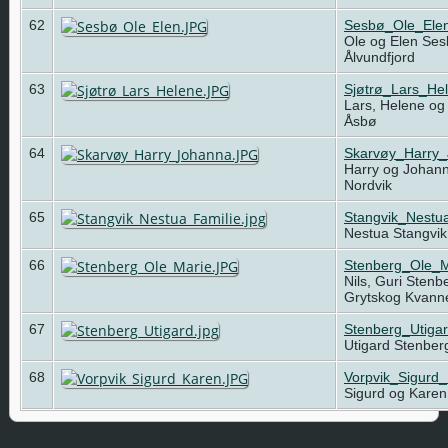
62
Sesbø_Ole_Ele
Ole og Elen Ses
Ålvundfjord
63
Sjøtrø_Lars_He
Lars, Helene og 
Åsbø
64
Skarvøy_Harry
Harry og Johann
Nordvik
65
Stangvik_Nestua
Nestua Stangvik
66
Stenberg_Ole_M
Nils, Guri Sten
Grytskog Kvan
67
Stenberg_Utigar
Utigard Stenber
68
Vorpvik_Sigurd
Sigurd og Karen