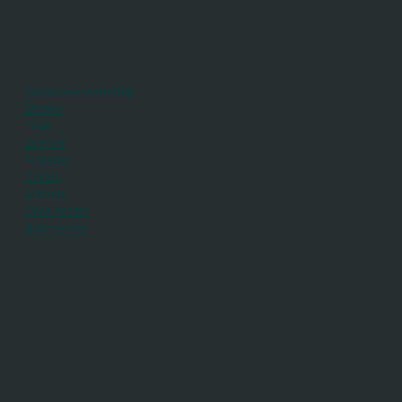
Databasestatistikk
Steder
Trær
Grener
Notater
Kilder
Arkiver
DNA tester
Bokmerker