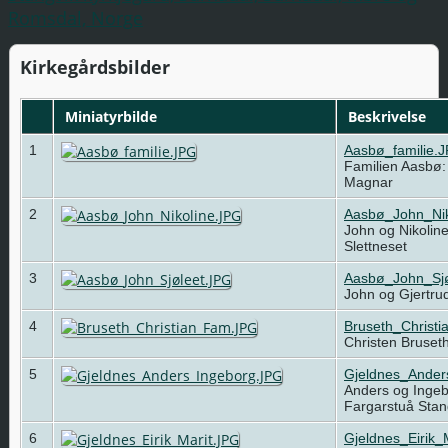
Romsdal, Norge
Kirkegårdsbilder
Miniatyrbilde
Beskrivelse
1
Aasbø_familie.
Familien Aasbø:
Magnar
2
Aasbø_John_Nik
John og Nikolin
Slettneset
3
Aasbø_John_Sjø
John og Gjertru
4
Bruseth_Christ
Christen Bruset
5
Gjeldnes_Ander
Anders og Ingeb
Fargarstuå Sta
6
Gjeldnes_Eirik_