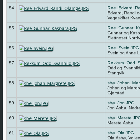
54
Røe_Edvard_Ra
Edvard, Randi o
Vegaskiftet Kv
55
Røe_Gunnar_Ka
Gunnar og Kasp
Slettneset Nord
56
Røe_Svein.JPG
Svein og Anne L
57
Røkkum_Odd_Sv
Odd og Svanhil
Stangvik
58
sbø_Johan_Mar
Johan og Margr
Gjerstad
59
sbø_Jon.JPG
Jon Åsbø, Nedre
60
sbø_Merete.JP
Merete Åsbø
61
sbø_Ola.JPG
Ola Åsbø, Volle