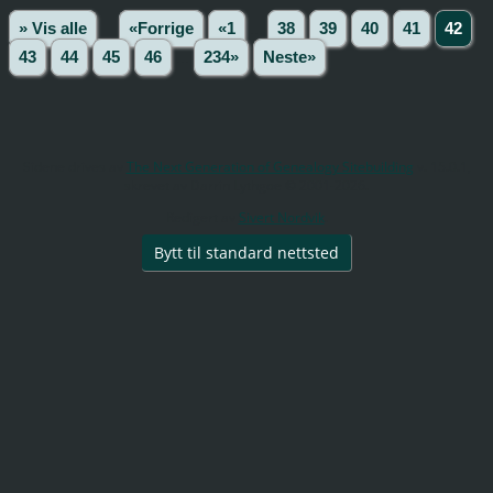
» Vis alle
«Forrige
«1
...
38
39
40
41
42
43
44
45
46
...
234»
Neste»
Sidene drives av
The Next Generation of Genealogy Sitebuilding
v. 15.0.1,
skrevet av Darrin Lythgoe © 2001-2026.
Redigert av
Sivert Nordvik
.
Bytt til standard nettsted