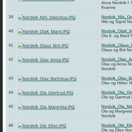
Anna Nordvik f.
Kvanne
39
Nordvik_Nils_O
Nils og Sigrid N
40
Nordvik_OlaK_M
Ola K. og Marit
41
Nordvik_Olaus_
Olaus og Brit N
42
Nordvik_Olav_
Olav og Anna No
Nordvik
43
Nordvik_Olav_Bo
Olav og Hildur 
44
Nordvik_Ola_Gj
Ola og Gjertrud
45
Nordvik_Ola_Ma
Ola og Margreta
Nordvik
46
Nordvik_Ole_El
Ole og Ellen No