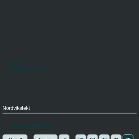
English
*Norwegian-UTF8
Nordvikslekt
Gravsteiner