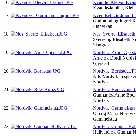
16
Kvande_Kleiva_Kvan
Kvande-familie, Kle
17
Kvendset_Gudmund_I
Gudmund og Ingrid K
Finnvikan
18
Nes_Sverre_Elisabet
Sverre og Elisabeth N
Stangvik
19
Nordvik_Arne_Gjerst
Arne og Dordi Nordvi
Gjerstad
20
Nordvik_Bortistua.JP
Nils Nordvik m/søsken
Nordvik
21
Nordvik_Bøe_Anne.
Gunnar og Anne Bøe,
Nordvik
22
Nordvik_Gammelstua
Ola og Maria Nordvik 
Gammelstua
23
Nordvik_Gunnar_Hal
Hallvard og Gunnar N