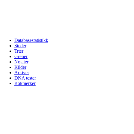
Databasestatistikk
Steder
Trær
Grener
Notater
Kilder
Arkiver
DNA tester
Bokmerker