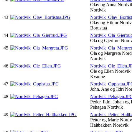
Olav og Anna Nordvik
Nordvik
43
Nordvik_Olav_Bortis
Olav og Hildur Nordv
Bortistua
44
Nordvik_Ola_Gjertru
Ola og Gjertrud Nord
45
Nordvik_Ola_Margre
Ola og Margreta Nord
Nordvik
46
Nordvik_Ole_Ellen.J
Ole og Ellen Nordvik
Kvanne
47
Nordvik_Oppistua.JP
John, Ane og Ildri No
48
Nordvik_Pehagen.JP
Peder, Ildri, Johan og
Pehagen Nordvik
49
Nordvik_Petter_Halt
Petter og Marie Nordv
Haltbakken Nordvik