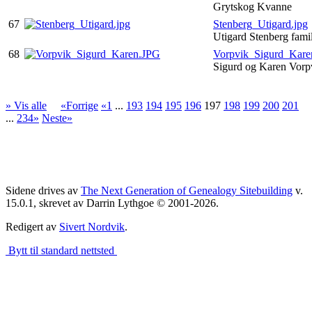
Grytskog Kvanne
67
Stenberg_Utigard.jpg
Utigard Stenberg fami
68
Vorpvik_Sigurd_Kare
Sigurd og Karen Vor
» Vis alle
«Forrige
«1
...
193
194
195
196
197
198
199
200
201
...
234»
Neste»
Sidene drives av
The Next Generation of Genealogy Sitebuilding
v.
15.0.1, skrevet av Darrin Lythgoe © 2001-2026.
Redigert av
Sivert Nordvik
.
Bytt til standard nettsted