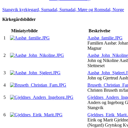
Stangvik kyrkjegard, Surnadal, Surnadal, Møre og Romsdal, Norge
Kirkegårdsbilder
Miniatyrbilde
Beskrivelse
1
Aasbø_familie.JPG
Familien Aasbø: Johan
Magnar
2
Aasbø_John_Nikolin
John og Nikoline Aas
Slettneset
3
Aasbø_John_Sjøleet.
John og Gjertrud Aasb
4
Bruseth_Christian_F
Christen Bruseth m/fa
5
Gjeldnes_Anders_Ing
Anders og Ingeborg Gj
Stangvik
6
Gjeldnes_Eirik_Marit
Eirik og Marit Gjeldn
(Negard) Grytskog K