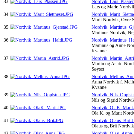
33
Nordvik_Lars_Plasse
Lars og Marie Nordvi
34
Nordvik_Marit_Slettn
Marit Nordvik, Øvre S
35
Nordvik_Martinus_Gj
Martinus Nordvik, Ne
36
Nordvik_Martinus_Hal
Martinus og Anne Nord
Kvanne
37
Nordvik_Martin_Astr
Martin og Astrid Nor
Søyset
38
Nordvik_Melhus_An
Anna Nordvik f. Melh
Kvanne
39
Nordvik_Nils_Oppist
Nils og Sigrid Nordvi
40
Nordvik_OlaK_Marit
Ola K. og Marit Nord
41
Nordvik_Olaus_Brit.
Olaus og Brit Nordvi
42
Nordvik_Olav_Anna