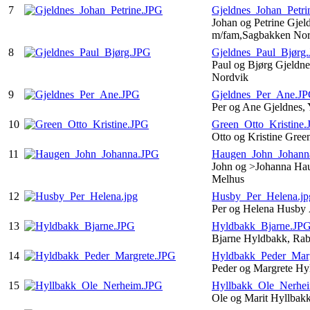
7
Gjeldnes_Johan_Petri
Johan og Petrine Gjel
m/fam,Sagbakken No
8
Gjeldnes_Paul_Bjørg
Paul og Bjørg Gjeldne
Nordvik
9
Gjeldnes_Per_Ane.J
Per og Ane Gjeldnes,
10
Green_Otto_Kristine
Otto og Kristine Gre
11
Haugen_John_Johann
John og >Johanna Hau
Melhus
12
Husby_Per_Helena.jp
Per og Helena Husby
13
Hyldbakk_Bjarne.JP
Bjarne Hyldbakk, Ra
14
Hyldbakk_Peder_Mar
Peder og Margrete Hy
15
Hyllbakk_Ole_Nerhe
Ole og Marit Hyllbak