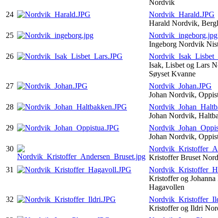
Nordvik
24
Nordvik_Harald.JPG
Harald Nordvik, Berg
25
Nordvik_ingeborg.jpg
Ingeborg Nordvik Nis
26
Nordvik_Isak_Lisbet
Isak, Lisbet og Lars 
Søyset Kvanne
27
Nordvik_Johan.JPG
Johan Nordvik, Oppis
28
Nordvik_Johan_Halt
Johan Nordvik, Halt
29
Nordvik_Johan_Oppis
Johan Nordvik, Oppis
30
Nordvik_Kristoffer_A
Kristoffer Bruset Nor
31
Nordvik_Kristoffer_H
Kristoffer og Johanna
Hagavollen
32
Nordvik_Kristoffer_Il
Kristoffer og Ildri No