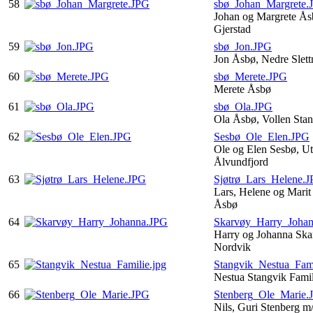
58
sbø_Johan_Margrete.
Johan og Margrete Å
Gjerstad
59
sbø_Jon.JPG
Jon Åsbø, Nedre Slet
60
sbø_Merete.JPG
Merete Åsbø
61
sbø_Ola.JPG
Ola Åsbø, Vollen Sta
62
Sesbø_Ole_Elen.JPG
Ole og Elen Sesbø, Ut
Ålvundfjord
63
Sjøtrø_Lars_Helene.
Lars, Helene og Marit 
Åsbø
64
Skarvøy_Harry_Joha
Harry og Johanna Skar
Nordvik
65
Stangvik_Nestua_Fami
Nestua Stangvik Fami
66
Stenberg_Ole_Marie.
Nils, Guri Stenberg m