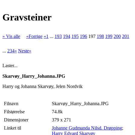
Gravsteiner
» Vis alle
«Forrige
«1
...
193
194
195
196
197
198
199
200
201
...
234»
Neste»
Laster...
Skarvøy_Harry_Johanna.JPG
Harry og Johanna Skarvøy, Jelen Nordvik
Filnavn
Skarvøy_Harry_Johanna.JPG
Filstørrelse
74.8k
Dimensjoner
379 x 271
Linket til
Johanne Gudmanda Nilsd. Drøpping
;
Harry Edvard Skarvøy