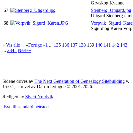
Grytskog Kvanne
67
Stenberg_Utigard.jpg
Utigard Stenberg fami
68
Vorpvik_Sigurd_Kare
Sigurd og Karen Vor
» Vis alle
«Forrige
«1
...
135
136
137
138
139
140
141
142
143
...
234»
Neste»
Sidene drives av
The Next Generation of Genealogy Sitebuilding
v.
15.0.1, skrevet av Darrin Lythgoe © 2001-2026.
Redigert av
Sivert Nordvik
.
Bytt til standard nettsted