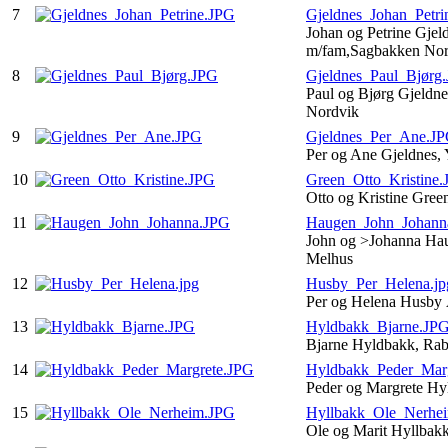
7
Gjeldnes_Johan_Petri
Johan og Petrine Gjel
m/fam,Sagbakken No
8
Gjeldnes_Paul_Bjørg
Paul og Bjørg Gjeldne
Nordvik
9
Gjeldnes_Per_Ane.J
Per og Ane Gjeldnes,
10
Green_Otto_Kristine
Otto og Kristine Gre
11
Haugen_John_Johann
John og >Johanna Hau
Melhus
12
Husby_Per_Helena.jp
Per og Helena Husby
13
Hyldbakk_Bjarne.JP
Bjarne Hyldbakk, Ra
14
Hyldbakk_Peder_Mar
Peder og Margrete Hy
15
Hyllbakk_Ole_Nerhe
Ole og Marit Hyllbak