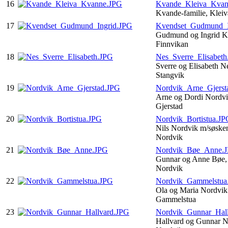
16
Kvande_Kleiva_Kvan
Kvande-familie, Kle
17
Kvendset_Gudmund_I
Gudmund og Ingrid K
Finnvikan
18
Nes_Sverre_Elisabet
Sverre og Elisabeth N
Stangvik
19
Nordvik_Arne_Gjerst
Arne og Dordi Nordvi
Gjerstad
20
Nordvik_Bortistua.JP
Nils Nordvik m/søsken
Nordvik
21
Nordvik_Bøe_Anne.
Gunnar og Anne Bøe,
Nordvik
22
Nordvik_Gammelstua
Ola og Maria Nordvik 
Gammelstua
23
Nordvik_Gunnar_Hal
Hallvard og Gunnar N