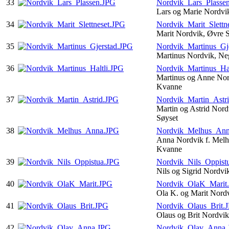
33
Nordvik_Lars_Plasse
Lars og Marie Nordvi
34
Nordvik_Marit_Slettn
Marit Nordvik, Øvre S
35
Nordvik_Martinus_Gj
Martinus Nordvik, Ne
36
Nordvik_Martinus_Hal
Martinus og Anne Nord
Kvanne
37
Nordvik_Martin_Astr
Martin og Astrid Nor
Søyset
38
Nordvik_Melhus_An
Anna Nordvik f. Melh
Kvanne
39
Nordvik_Nils_Oppist
Nils og Sigrid Nordvi
40
Nordvik_OlaK_Marit
Ola K. og Marit Nord
41
Nordvik_Olaus_Brit.
Olaus og Brit Nordvi
42
Nordvik_Olav_Anna