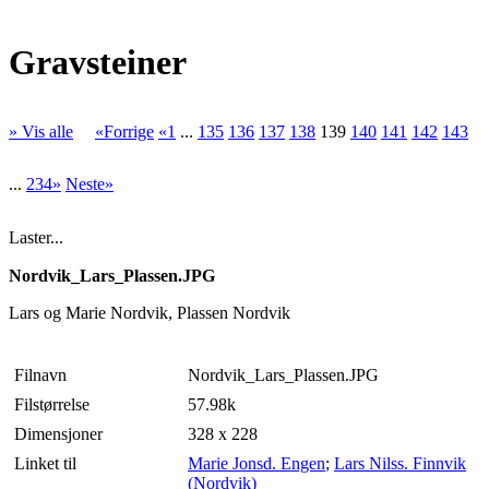
Gravsteiner
» Vis alle
«Forrige
«1
...
135
136
137
138
139
140
141
142
143
...
234»
Neste»
Laster...
Nordvik_Lars_Plassen.JPG
Lars og Marie Nordvik, Plassen Nordvik
Filnavn
Nordvik_Lars_Plassen.JPG
Filstørrelse
57.98k
Dimensjoner
328 x 228
Linket til
Marie Jonsd. Engen
;
Lars Nilss. Finnvik
(Nordvik)