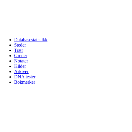
Databasestatistikk
Steder
Trær
Grener
Notater
Kilder
Arkiver
DNA tester
Bokmerker