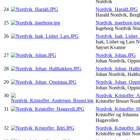
Nordvik
24
Nordvik_Harald.JPG
Harald Nordvik, Berg
25
Nordvik_ingeborg.jpg
Ingeborg Nordvik Nis
26
Nordvik_Isak_Lisbet
Isak, Lisbet og Lars 
Søyset Kvanne
27
Nordvik_Johan.JPG
Johan Nordvik, Oppis
28
Nordvik_Johan_Halt
Johan Nordvik, Halt
29
Nordvik_Johan_Oppis
Johan Nordvik, Oppis
30
Nordvik_Kristoffer_A
Kristoffer Bruset Nor
31
Nordvik_Kristoffer_H
Kristoffer og Johanna
Hagavollen
32
Nordvik_Kristoffer_Il
Kristoffer og Ildri No