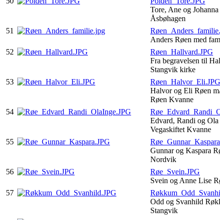
50
Polden_Tore.JPG
Tore, Ane og Johanna
Åsbøhagen
51
Røen_Anders_familie.
Anders Røen med fami
52
Røen_Hallvard.JPG
Fra begravelsen til Ha
Stangvik kirke
53
Røen_Halvor_Eli.JP
Halvor og Eli Røen m
Røen Kvanne
54
Røe_Edvard_Randi_O
Edvard, Randi og Ola
Vegaskiftet Kvanne
55
Røe_Gunnar_Kaspara
Gunnar og Kaspara Rø
Nordvik
56
Røe_Svein.JPG
Svein og Anne Lise R
57
Røkkum_Odd_Svanhi
Odd og Svanhild Røk
Stangvik