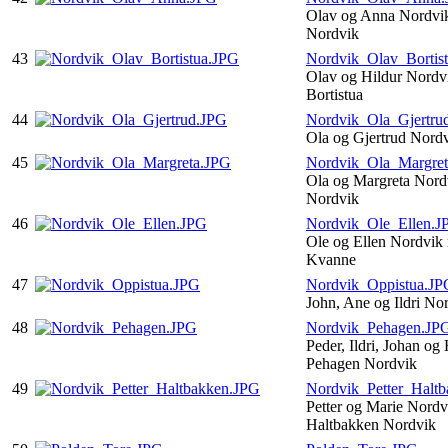
Olav og Anna Nordvik
Nordvik
43
Nordvik_Olav_Bortis
Olav og Hildur Nordv
Bortistua
44
Nordvik_Ola_Gjertru
Ola og Gjertrud Nord
45
Nordvik_Ola_Margre
Ola og Margreta Nord
Nordvik
46
Nordvik_Ole_Ellen.J
Ole og Ellen Nordvik
Kvanne
47
Nordvik_Oppistua.JP
John, Ane og Ildri No
48
Nordvik_Pehagen.JP
Peder, Ildri, Johan og
Pehagen Nordvik
49
Nordvik_Petter_Halt
Petter og Marie Nordv
Haltbakken Nordvik