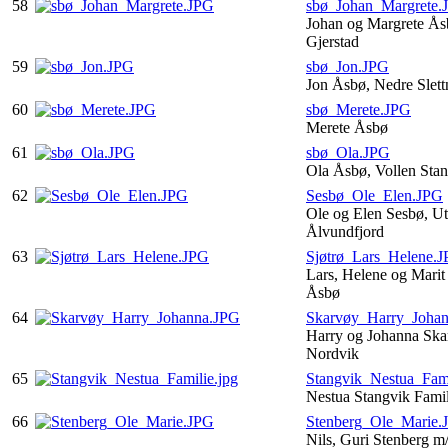
58
sbø_Johan_Margrete.
Johan og Margrete Å
Gjerstad
59
sbø_Jon.JPG
Jon Åsbø, Nedre Slet
60
sbø_Merete.JPG
Merete Åsbø
61
sbø_Ola.JPG
Ola Åsbø, Vollen Sta
62
Sesbø_Ole_Elen.JPG
Ole og Elen Sesbø, Ut
Ålvundfjord
63
Sjøtrø_Lars_Helene.
Lars, Helene og Marit 
Åsbø
64
Skarvøy_Harry_Joha
Harry og Johanna Skar
Nordvik
65
Stangvik_Nestua_Fami
Nestua Stangvik Fami
66
Stenberg_Ole_Marie.
Nils, Guri Stenberg m