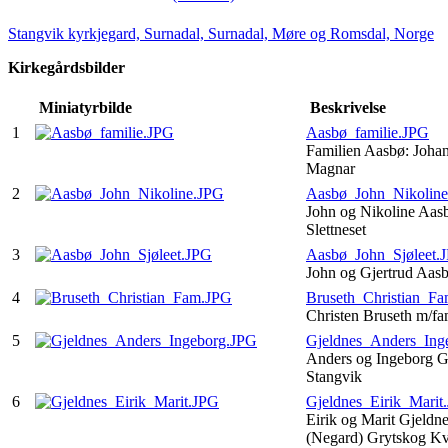
Stangvik kyrkjegard, Surnadal, Surnadal, Møre og Romsdal, Norge
Kirkegårdsbilder
Miniatyrbilde
Beskrivelse
1
Aasbø_familie.JPG
Familien Aasbø: Johan
Magnar
2
Aasbø_John_Nikolin
John og Nikoline Aas
Slettneset
3
Aasbø_John_Sjøleet.
John og Gjertrud Aasb
4
Bruseth_Christian_F
Christen Bruseth m/fa
5
Gjeldnes_Anders_Ing
Anders og Ingeborg Gj
Stangvik
6
Gjeldnes_Eirik_Marit
Eirik og Marit Gjeldn
(Negard) Grytskog K