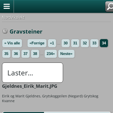
Nordvikslekt
Gravsteiner
» Vis alle
«Forrige
«1
...
30
31
32
33
34
35
36
37
38
...
234»
Neste»
Laster...
Gjeldnes_Eirik_Marit.JPG
Eirik og Marit Gjeldnes, Grytskoggeilen (Negard) Grytskog
Kvanne