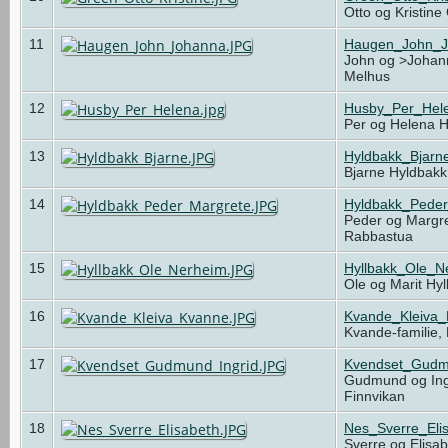
Otto og Kristin
11
Haugen_John_J
John og >Johan
Melhus
12
Husby_Per_Hele
Per og Helena 
13
Hyldbakk_Bjarn
Bjarne Hyldbak
14
Hyldbakk_Pede
Peder og Margre
Rabbastua
15
Hyllbakk_Ole_N
Ole og Marit Hy
16
Kvande_Kleiva
Kvande-familie,
17
Kvendset_Gudm
Gudmund og Ing
Finnvikan
18
Nes_Sverre_Eli
Sverre og Elisa