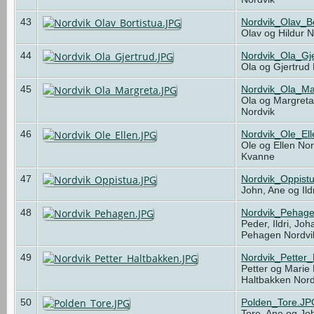
43
Nordvik_Olav_Bo
Olav og Hildur 
44
Nordvik_Ola_Gj
Ola og Gjertrud
45
Nordvik_Ola_Ma
Ola og Margreta
Nordvik
46
Nordvik_Ole_El
Ole og Ellen No
Kvanne
47
Nordvik_Oppist
John, Ane og Ild
48
Nordvik_Pehag
Peder, Ildri, Jo
Pehagen Nordv
49
Nordvik_Petter
Petter og Marie
Haltbakken Nor
50
Polden_Tore.JP
Tore, Ane og Jo