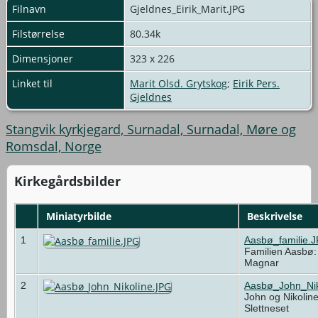
Filnavn
Gjeldnes_Eirik_Marit.JPG
Filstørrelse
80.34k
Dimensjoner
323 x 226
Linket til
Marit Olsd. Grytskog
;
Eirik Pers.
Gjeldnes
Stangvik kyrkjegard, Surnadal, Surnadal, Møre og
Romsdal, Norge
Kirkegårdsbilder
Miniatyrbilde
Beskrivelse
1
Aasbø_familie.
Familien Aasbø:
Magnar
2
Aasbø_John_Nik
John og Nikolin
Slettneset