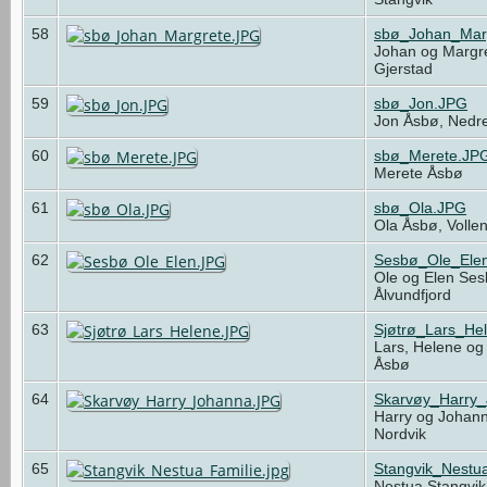
58
sbø_Johan_Mar
Johan og Margr
Gjerstad
59
sbø_Jon.JPG
Jon Åsbø, Nedre
60
sbø_Merete.JP
Merete Åsbø
61
sbø_Ola.JPG
Ola Åsbø, Volle
62
Sesbø_Ole_Ele
Ole og Elen Ses
Ålvundfjord
63
Sjøtrø_Lars_He
Lars, Helene og 
Åsbø
64
Skarvøy_Harry
Harry og Johann
Nordvik
65
Stangvik_Nestua
Nestua Stangvik