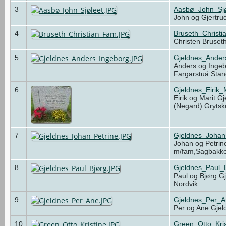
3
Aasbø_John_Sjø
John og Gjertru
4
Bruseth_Christ
Christen Bruset
5
Gjeldnes_Ander
Anders og Ingeb
Fargarstuå Sta
6
Gjeldnes_Eirik_
Eirik og Marit G
(Negard) Gryts
7
Gjeldnes_Johan
Johan og Petrin
m/fam,Sagbakk
8
Gjeldnes_Paul_
Paul og Bjørg Gj
Nordvik
9
Gjeldnes_Per_
Per og Ane Gjel
10
Green_Otto_Kri