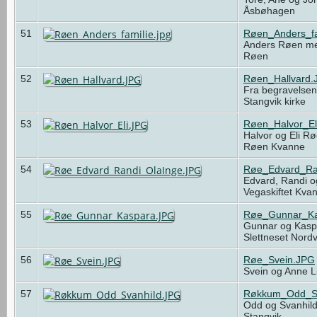
Åsbøhagen
51
Røen_Anders_fa
Anders Røen med
Røen
52
Røen_Hallvard.
Fra begravelsen 
Stangvik kirke
53
Røen_Halvor_El
Halvor og Eli R
Røen Kvanne
54
Røe_Edvard_Ra
Edvard, Randi o
Vegaskiftet Kv
55
Røe_Gunnar_Ka
Gunnar og Kasp
Slettneset Nord
56
Røe_Svein.JPG
Svein og Anne L
57
Røkkum_Odd_Sv
Odd og Svanhil
Stangvik