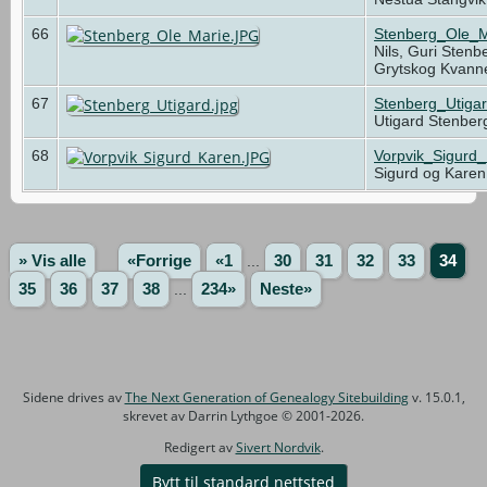
66
Stenberg_Ole_M
Nils, Guri Sten
Grytskog Kvan
67
Stenberg_Utigar
Utigard Stenber
68
Vorpvik_Sigurd
Sigurd og Karen
» Vis alle
«Forrige
«1
...
30
31
32
33
34
35
36
37
38
...
234»
Neste»
Sidene drives av
The Next Generation of Genealogy Sitebuilding
v. 15.0.1,
skrevet av Darrin Lythgoe © 2001-2026.
Redigert av
Sivert Nordvik
.
Bytt til standard nettsted