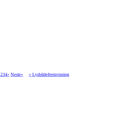
.
234»
Neste»
» Lysbildefremvisning