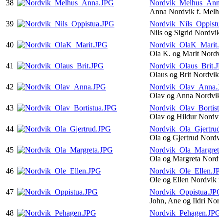
38
Nordvik_Melhus_An
Anna Nordvik f. Mel
39
Nordvik_Nils_Oppist
Nils og Sigrid Nordvi
40
Nordvik_OlaK_Marit
Ola K. og Marit Nord
41
Nordvik_Olaus_Brit.
Olaus og Brit Nordvi
42
Nordvik_Olav_Anna
Olav og Anna Nordvi
43
Nordvik_Olav_Bortis
Olav og Hildur Nordv
44
Nordvik_Ola_Gjertru
Ola og Gjertrud Nord
45
Nordvik_Ola_Margre
Ola og Margreta Nord
46
Nordvik_Ole_Ellen.J
Ole og Ellen Nordvi
47
Nordvik_Oppistua.JP
John, Ane og Ildri No
48
Nordvik_Pehagen.JP