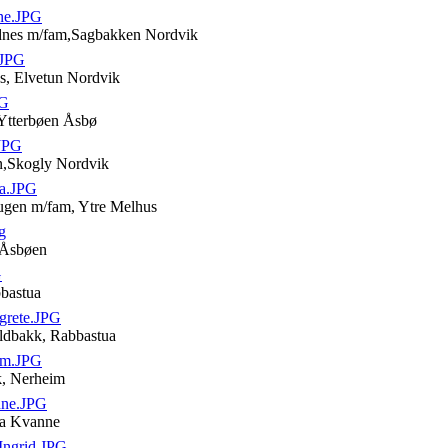
ne.JPG
ldnes m/fam,Sagbakken Nordvik
.JPG
es, Elvetun Nordvik
PG
 Ytterbøen Åsbø
.JPG
en,Skogly Nordvik
a.JPG
ugen m/fam, Ytre Melhus
g
 Åsbøen
G
bbastua
grete.JPG
ldbakk, Rabbastua
im.JPG
k, Nerheim
ne.JPG
iva Kvanne
ngrid.JPG