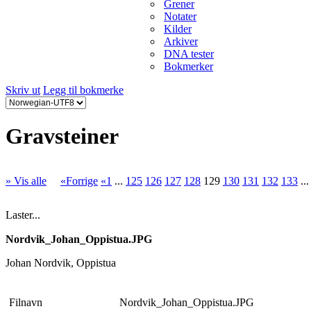
Grener
Notater
Kilder
Arkiver
DNA tester
Bokmerker
Skriv ut
Legg til bokmerke
Gravsteiner
» Vis alle
«Forrige
«1
...
125
126
127
128
129
130
131
132
133
..
Laster...
Nordvik_Johan_Oppistua.JPG
Johan Nordvik, Oppistua
Filnavn
Nordvik_Johan_Oppistua.JPG