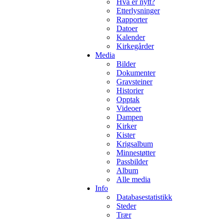
Hva er nytt?
Etterlysninger
Rapporter
Datoer
Kalender
Kirkegårder
Media
Bilder
Dokumenter
Gravsteiner
Historier
Opptak
Videoer
Dampen
Kirker
Kister
Krigsalbum
Minnestøtter
Passbilder
Album
Alle media
Info
Databasestatistikk
Steder
Trær