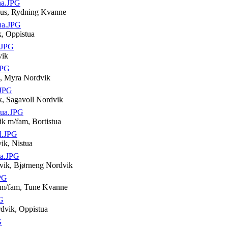
na.JPG
hus, Rydning Kvanne
ua.JPG
k, Oppistua
.JPG
vik
JPG
k, Myra Nordvik
.JPG
k, Sagavoll Nordvik
tua.JPG
ik m/fam, Bortistua
d.JPG
vik, Nistua
ta.JPG
vik, Bjørneng Nordvik
PG
k m/fam, Tune Kvanne
G
rdvik, Oppistua
G