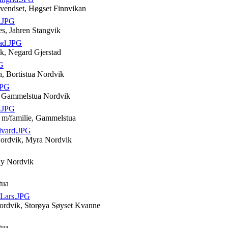
vendset, Høgset Finnvikan
h.JPG
es, Jahren Stangvik
ad.JPG
k, Negard Gjerstad
G
n, Bortistua Nordvik
JPG
 Gammelstua Nordvik
.JPG
 m/familie, Gammelstua
lvard.JPG
Nordvik, Myra Nordvik
ly Nordvik
tua
_Lars.JPG
Nordvik, Storøya Søyset Kvanne
tua