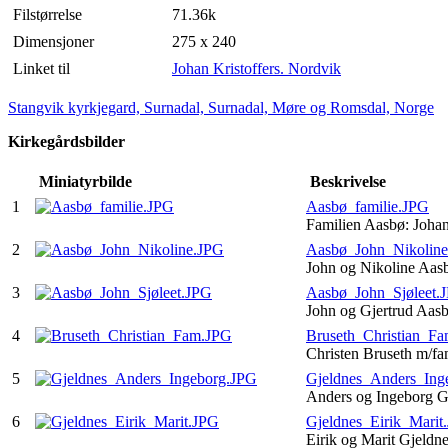
Filstørrelse
71.36k
Dimensjoner
275 x 240
Linket til
Johan Kristoffers. Nordvik
Stangvik kyrkjegard, Surnadal, Surnadal, Møre og Romsdal, Norge
Kirkegårdsbilder
Miniatyrbilde
Beskrivelse
1
Aasbø_familie.JPG
Familien Aasbø: Joha
2
Aasbø_John_Nikolin
John og Nikoline Aasb
3
Aasbø_John_Sjøleet.
John og Gjertrud Aasb
4
Bruseth_Christian_F
Christen Bruseth m/fa
5
Gjeldnes_Anders_Ing
Anders og Ingeborg G
6
Gjeldnes_Eirik_Marit
Eirik og Marit Gjeld