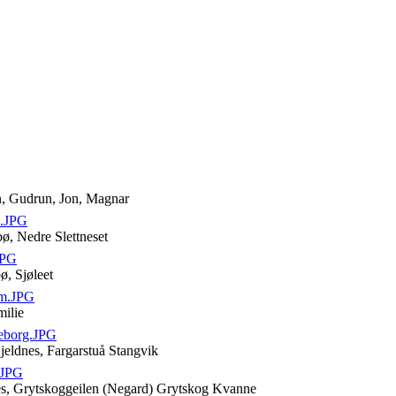
n, Gudrun, Jon, Magnar
e.JPG
ø, Nedre Slettneset
JPG
ø, Sjøleet
am.JPG
milie
eborg.JPG
jeldnes, Fargarstuå Stangvik
.JPG
nes, Grytskoggeilen (Negard) Grytskog Kvanne