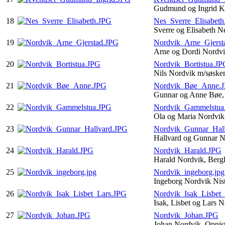
Gudmund og Ingrid K
18
Nes_Sverre_Elisabet
Sverre og Elisabeth N
19
Nordvik_Arne_Gjerst
Arne og Dordi Nordvi
20
Nordvik_Bortistua.JP
Nils Nordvik m/søske
21
Nordvik_Bøe_Anne.
Gunnar og Anne Bøe,
22
Nordvik_Gammelstua
Ola og Maria Nordvik
23
Nordvik_Gunnar_Hal
Hallvard og Gunnar 
24
Nordvik_Harald.JPG
Harald Nordvik, Berg
25
Nordvik_ingeborg.jpg
Ingeborg Nordvik Nis
26
Nordvik_Isak_Lisbet
Isak, Lisbet og Lars 
27
Nordvik_Johan.JPG
Johan Nordvik, Oppis