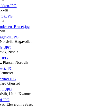
bakken.JPG
bakken
tua.JPG
tua
ndersen_Bruset.jpg
dvik
agavoll.JPG
a Nordvik, Hagavollen
dri.JPG
rdvik, Nistua
n.JPG
k, Plassen Nordvik
eset.JPG
lettneset
erstad.JPG
gard Gjerstad
tli.JPG
dvik, Haltli Kvanne
id.JPG
dvik, Eleverom Søyset