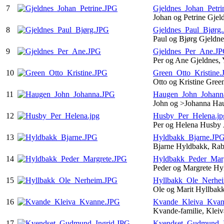
7
Gjeldnes_Johan_Petri
Johan og Petrine Gje
8
Gjeldnes_Paul_Bjørg
Paul og Bjørg Gjeldn
9
Gjeldnes_Per_Ane.J
Per og Ane Gjeldnes,
10
Green_Otto_Kristine
Otto og Kristine Gre
11
Haugen_John_Johann
John og >Johanna Ha
12
Husby_Per_Helena.jp
Per og Helena Husby
13
Hyldbakk_Bjarne.JP
Bjarne Hyldbakk, Ra
14
Hyldbakk_Peder_Mar
Peder og Margrete Hy
15
Hyllbakk_Ole_Nerhe
Ole og Marit Hyllbak
16
Kvande_Kleiva_Kvan
Kvande-familie, Kle
17
Kvendset_Gudmund_I