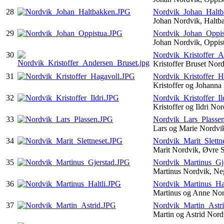
28
Nordvik_Johan_Halt
Johan Nordvik, Halt
29
Nordvik_Johan_Oppis
Johan Nordvik, Oppis
30
Nordvik_Kristoffer_A
Kristoffer Bruset Nor
31
Nordvik_Kristoffer_H
Kristoffer og Johann
32
Nordvik_Kristoffer_Il
Kristoffer og Ildri No
33
Nordvik_Lars_Plasse
Lars og Marie Nordvi
34
Nordvik_Marit_Slettn
Marit Nordvik, Øvre S
35
Nordvik_Martinus_Gj
Martinus Nordvik, Ne
36
Nordvik_Martinus_Hal
Martinus og Anne Nor
37
Nordvik_Martin_Astr
Martin og Astrid Nor