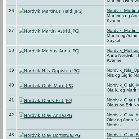
Martinus Nordvi
36
Nordvik_Martinu
Martinus og Anne
Kvanne
37
Nordvik_Martin_
Martin og Astrid
Søyset
38
Nordvik_Melhu
Anna Nordvik f.
Kvanne
39
Nordvik_Nils_O
Nils og Sigrid N
40
Nordvik_OlaK_M
Ola K. og Marit
41
Nordvik_Olaus_
Olaus og Brit N
42
Nordvik_Olav_
Olav og Anna No
Nordvik
43
Nordvik_Olav_Bo