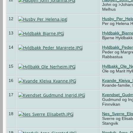
John og >Johan
Melhus
12
Husby_Per_Hele
Per og Helena 
13
Hyldbakk_Bjarn
Bjarne Hyldbak
14
Hyldbakk_Pede
Peder og Margre
Rabbastua
15
Hyllbakk_Ole_N
Ole og Marit Hy
16
Kvande_Kleiva
Kvande-familie,
17
Kvendset_Gudm
Gudmund og Ing
Finnvikan
18
Nes_Sverre_Eli
Sverre og Elisa
Stangvik
19
Nordvik_Arne_G