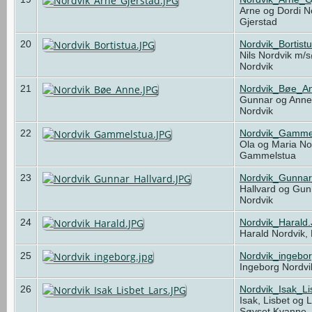
Arne og Dordi N
Gjerstad
20
Nordvik_Bortist
Nils Nordvik m/s
Nordvik
21
Nordvik_Bøe_A
Gunnar og Ann
Nordvik
22
Nordvik_Gamme
Ola og Maria Nor
Gammelstua
23
Nordvik_Gunnar
Hallvard og Gun
Nordvik
24
Nordvik_Harald
Harald Nordvik,
25
Nordvik_ingebor
Ingeborg Nordvi
26
Nordvik_Isak_L
Isak, Lisbet og 
Søyset Kvanne