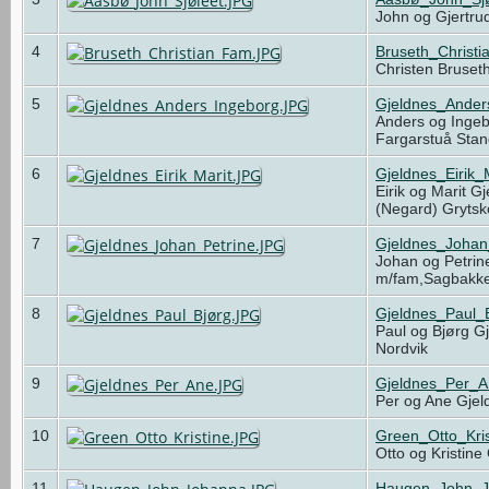
John og Gjertru
4
Bruseth_Christ
Christen Bruset
5
Gjeldnes_Ander
Anders og Ingeb
Fargarstuå Sta
6
Gjeldnes_Eirik_
Eirik og Marit G
(Negard) Gryts
7
Gjeldnes_Johan
Johan og Petrin
m/fam,Sagbakk
8
Gjeldnes_Paul_
Paul og Bjørg Gj
Nordvik
9
Gjeldnes_Per_
Per og Ane Gjel
10
Green_Otto_Kri
Otto og Kristin
11
Haugen_John_J