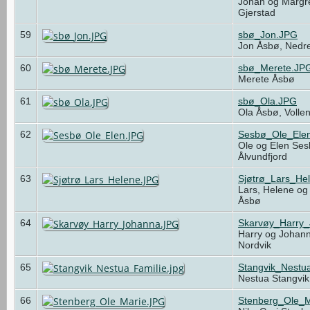
Johan og Margr
Gjerstad
59
sbø_Jon.JPG
Jon Åsbø, Nedre
60
sbø_Merete.JP
Merete Åsbø
61
sbø_Ola.JPG
Ola Åsbø, Volle
62
Sesbø_Ole_Ele
Ole og Elen Ses
Ålvundfjord
63
Sjøtrø_Lars_He
Lars, Helene og 
Åsbø
64
Skarvøy_Harry
Harry og Johann
Nordvik
65
Stangvik_Nestua
Nestua Stangvik
66
Stenberg_Ole_M