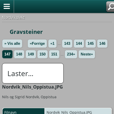
Nordvikslekt
Gravsteiner
» Vis alle
«Forrige
«1
...
143
144
145
146
147
148
149
150
151
...
234»
Neste»
Laster...
Nordvik_Nils_Oppistua.JPG
Nils og Sigrid Nordvik, Oppistua
Filnavn
Nordvik_Nils_Oppistua.JPG