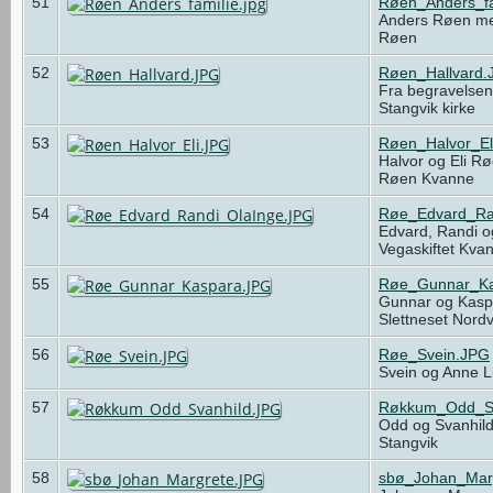
51
Røen_Anders_fa
Anders Røen med
Røen
52
Røen_Hallvard.
Fra begravelsen 
Stangvik kirke
53
Røen_Halvor_El
Halvor og Eli R
Røen Kvanne
54
Røe_Edvard_Ra
Edvard, Randi o
Vegaskiftet Kv
55
Røe_Gunnar_Ka
Gunnar og Kasp
Slettneset Nord
56
Røe_Svein.JPG
Svein og Anne L
57
Røkkum_Odd_Sv
Odd og Svanhil
Stangvik
58
sbø_Johan_Mar