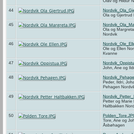
Olav og Hildur 
44
Nordvik_Ola_Gj
Ola og Gjertrud
45
Nordvik_Ola_Ma
Ola og Margreta
Nordvik
46
Nordvik_Ole_El
Ole og Ellen No
Kvanne
47
Nordvik_Oppist
John, Ane og Ild
48
Nordvik_Pehag
Peder, Ildri, Jo
Pehagen Nordv
49
Nordvik_Petter
Petter og Marie
Haltbakken Nor
50
Polden_Tore.JP
Tore, Ane og Jo
Åsbøhagen