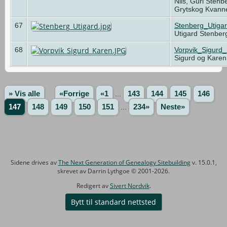
Nils, Guri Sten
Grytskog Kvan
67
Stenberg_Utigar
Utigard Stenber
68
Vorpvik_Sigurd
Sigurd og Karen
» Vis alle
«Forrige
«1
...
143
144
145
146
147
148
149
150
151
...
234»
Neste»
Sidene drives av
The Next Generation of Genealogy Sitebuilding
v. 15.0.1,
skrevet av Darrin Lythgoe © 2001-2026.
Redigert av
Sivert Nordvik
.
Bytt til standard nettsted