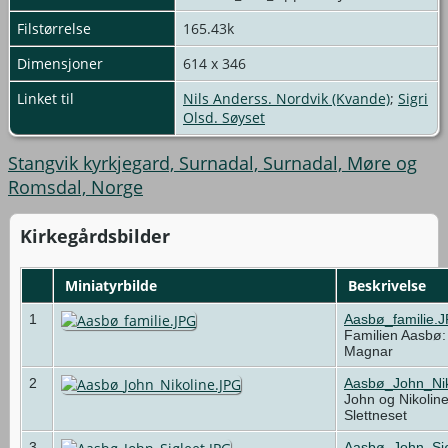
Filstørrelse
165.43k
Dimensjoner
614 x 346
Linket til
Nils Anderss. Nordvik (Kvande)
;
Sigri
Olsd. Søyset
Stangvik kyrkjegard, Surnadal, Surnadal, Møre og
Romsdal, Norge
Kirkegårdsbilder
Miniatyrbilde
Beskrivelse
1
Aasbø_familie.
Familien Aasbø:
Magnar
2
Aasbø_John_Nik
John og Nikolin
Slettneset
3
Aasbø_John_Sjø