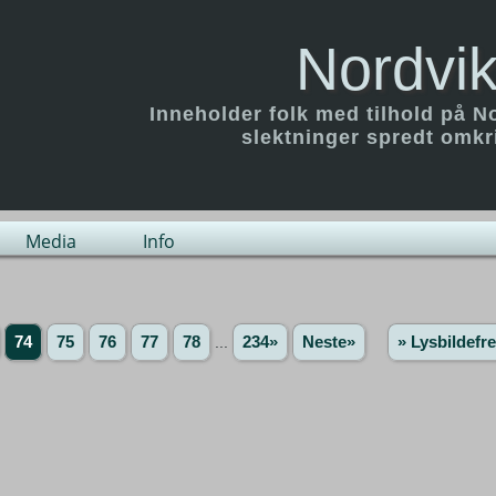
Nordvik
Inneholder folk med tilhold på N
slektninger spredt omk
Media
Info
74
75
76
77
78
...
234»
Neste»
» Lysbildefr