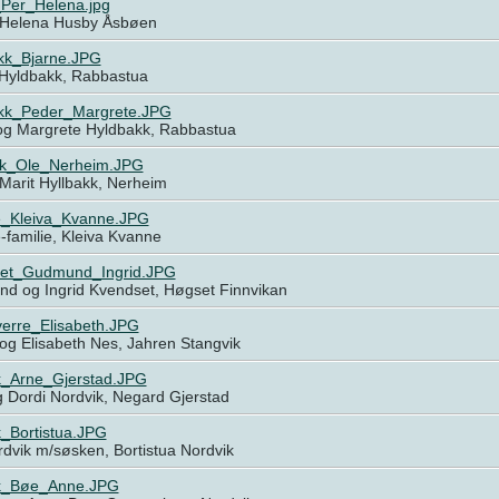
Per_Helena.jpg
 Helena Husby Åsbøen
kk_Bjarne.JPG
 Hyldbakk, Rabbastua
kk_Peder_Margrete.JPG
og Margrete Hyldbakk, Rabbastua
kk_Ole_Nerheim.JPG
Marit Hyllbakk, Nerheim
_Kleiva_Kvanne.JPG
familie, Kleiva Kvanne
et_Gudmund_Ingrid.JPG
d og Ingrid Kvendset, Høgset Finnvikan
erre_Elisabeth.JPG
og Elisabeth Nes, Jahren Stangvik
k_Arne_Gjerstad.JPG
 Dordi Nordvik, Negard Gjerstad
k_Bortistua.JPG
rdvik m/søsken, Bortistua Nordvik
k_Bøe_Anne.JPG