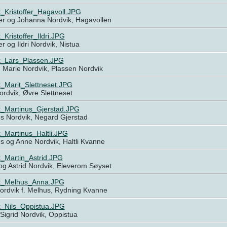
_Kristoffer_Hagavoll.JPG
fer og Johanna Nordvik, Hagavollen
_Kristoffer_Ildri.JPG
fer og Ildri Nordvik, Nistua
k_Lars_Plassen.JPG
 Marie Nordvik, Plassen Nordvik
_Marit_Slettneset.JPG
ordvik, Øvre Slettneset
k_Martinus_Gjerstad.JPG
us Nordvik, Negard Gjerstad
_Martinus_Haltli.JPG
s og Anne Nordvik, Haltli Kvanne
k_Martin_Astrid.JPG
og Astrid Nordvik, Eleverom Søyset
k_Melhus_Anna.JPG
ordvik f. Melhus, Rydning Kvanne
k_Nils_Oppistua.JPG
 Sigrid Nordvik, Oppistua