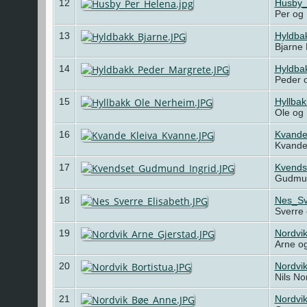
12
Husby_
Per og
13
Hyldba
Bjarne
14
Hyldba
Peder 
15
Hyllba
Ole og 
16
Kvande
Kvande-
17
Kvends
Gudmun
18
Nes_Sv
Sverre 
19
Nordvi
Arne og
20
Nordvi
Nils No
21
Nordvi