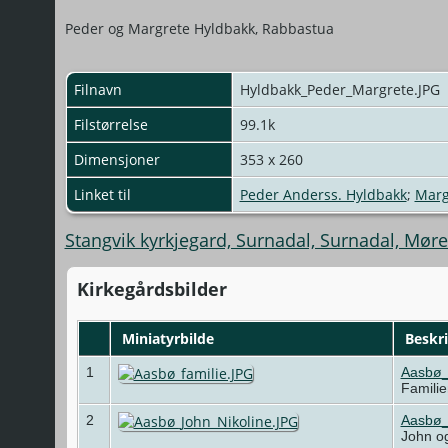
Peder og Margrete Hyldbakk, Rabbastua
Filnavn
Hyldbakk_Peder_Margrete.JPG
Filstørrelse
99.1k
Dimensjoner
353 x 260
Linket til
Peder Anderss. Hyldbakk
;
Marg
Stangvik kyrkjegard, Surnadal, Surnadal, Mør
Kirkegårdsbilder
Miniatyrbilde
Beskri
1
Aasbø_
Famili
2
Aasbø_
John og