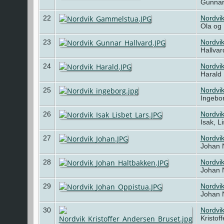
Gunnar
22
Nordvi
Ola og
23
Nordvi
Hallva
24
Nordvi
Harald 
25
Nordvik
Ingebo
26
Nordvi
Isak, L
27
Nordvi
Johan 
28
Nordvi
Johan 
29
Nordvi
Johan 
30
Nordvik
Kristof