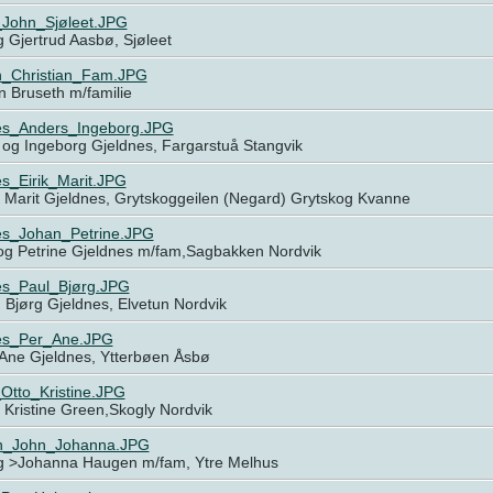
John_Sjøleet.JPG
 Gjertrud Aasbø, Sjøleet
h_Christian_Fam.JPG
n Bruseth m/familie
es_Anders_Ingeborg.JPG
 og Ingeborg Gjeldnes, Fargarstuå Stangvik
s_Eirik_Marit.JPG
g Marit Gjeldnes, Grytskoggeilen (Negard) Grytskog Kvanne
es_Johan_Petrine.JPG
og Petrine Gjeldnes m/fam,Sagbakken Nordvik
es_Paul_Bjørg.JPG
 Bjørg Gjeldnes, Elvetun Nordvik
es_Per_Ane.JPG
 Ane Gjeldnes, Ytterbøen Åsbø
Otto_Kristine.JPG
 Kristine Green,Skogly Nordvik
n_John_Johanna.JPG
g >Johanna Haugen m/fam, Ytre Melhus