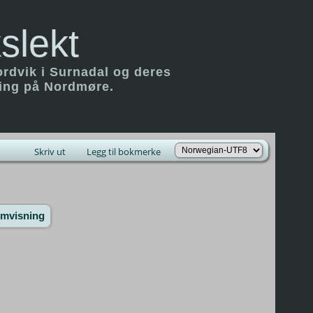
slekt
ordvik i Surnadal og deres
ring på Nordmøre.
Skriv ut
Legg til bokmerke
emvisning