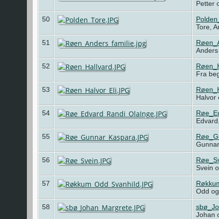
Petter 
50
Polden
Tore, 
51
Røen_A
Anders
52
Røen_H
Fra beg
53
Røen_H
Halvor
54
Røe_Ed
Edvard,
55
Røe_G
Gunnar
56
Røe_Sv
Svein o
57
Røkkum
Odd og
58
sbø_Jo
Johan 