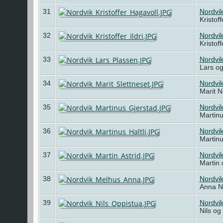
31
Nordvik
Kristof
32
Nordvik
Kristof
33
Nordvi
Lars og
34
Nordvik
Marit N
35
Nordvi
Martin
36
Nordvik
Martinu
37
Nordvi
Martin 
38
Nordvi
Anna N
39
Nordvi
Nils og