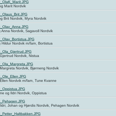
k_OlaK_Marit.JPG
og Marit Nordvik
k_Olaus_Brit.JPG
g Brit Nordvik, Myra Nordvik
k_Olav_Anna.JPG
 Anna Nordvik, Sagavoll Nordvik
k_Olav_Bortistua.JPG
 Hildur Nordvik m/fam, Bortistua
k_Ola_Gjertrud.JPG
Gjertrud Nordvik, Nistua
k_Ola_Margreta.JPG
Margreta Nordvik, Bjørneng Nordvik
k_Ole_Ellen.JPG
 Ellen Nordvik m/fam, Tune Kvanne
k_Oppistua.JPG
ne og Ildri Nordvik, Oppistua
k_Pehagen.JPG
Ildri, Johan og Hjørdis Nordvik, Pehagen Nordvik
k_Petter_Haltbakken.JPG