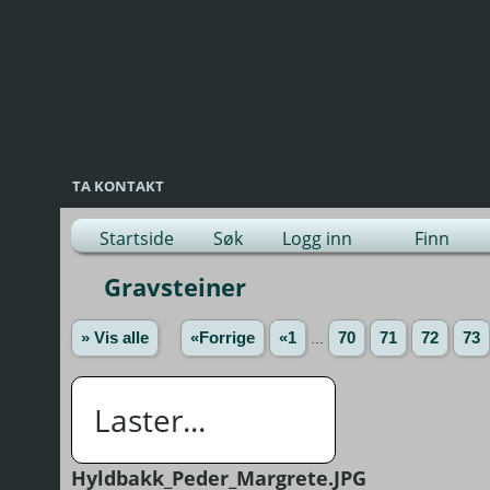
TA KONTAKT
Startside
Søk
Logg inn
Finn
Gravsteiner
» Vis alle
«Forrige
«1
...
70
71
72
73
Laster...
Hyldbakk_Peder_Margrete.JPG