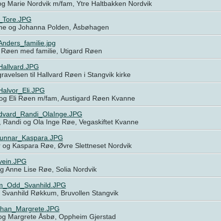
og Marie Nordvik m/fam, Ytre Haltbakken Nordvik
_Tore.JPG
Ane og Johanna Polden, Åsbøhagen
nders_familie.jpg
 Røen med familie, Utigard Røen
allvard.JPG
ravelsen til Hallvard Røen i Stangvik kirke
alvor_Eli.JPG
 og Eli Røen m/fam, Austigard Røen Kvanne
vard_Randi_OlaInge.JPG
 Randi og Ola Inge Røe, Vegaskiftet Kvanne
unnar_Kaspara.JPG
 og Kaspara Røe, Øvre Slettneset Nordvik
ein.JPG
g Anne Lise Røe, Solia Nordvik
_Odd_Svanhild.JPG
 Svanhild Røkkum, Bruvollen Stangvik
han_Margrete.JPG
og Margrete Åsbø, Oppheim Gjerstad