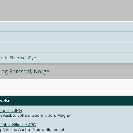
rete Sivertsd. Øye
e og Romsdal, Norge
velse
familie.JPG
en Aasbø: Johan, Gudrun, Jon, Magnar
John_Nikoline.JPG
 Nikoline Aasbø, Nedre Slettneset