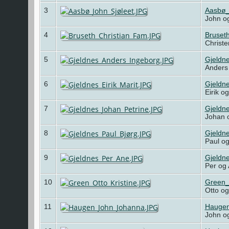
3
Aasbø_
John og
4
Bruset
Christe
5
Gjeldn
Anders
6
Gjeldne
Eirik o
7
Gjeldn
Johan 
8
Gjeldn
Paul og
9
Gjeldn
Per og
10
Green_
Otto og
11
Hauge
John o