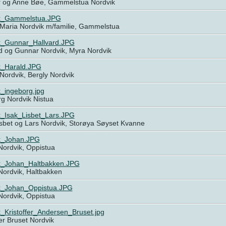
 og Anne Bøe, Gammelstua Nordvik
k_Gammelstua.JPG
 Maria Nordvik m/familie, Gammelstua
k_Gunnar_Hallvard.JPG
rd og Gunnar Nordvik, Myra Nordvik
k_Harald.JPG
Nordvik, Bergly Nordvik
_ingeborg.jpg
rg Nordvik Nistua
k_Isak_Lisbet_Lars.JPG
isbet og Lars Nordvik, Storøya Søyset Kvanne
k_Johan.JPG
Nordvik, Oppistua
k_Johan_Haltbakken.JPG
Nordvik, Haltbakken
k_Johan_Oppistua.JPG
Nordvik, Oppistua
_Kristoffer_Andersen_Bruset.jpg
fer Bruset Nordvik