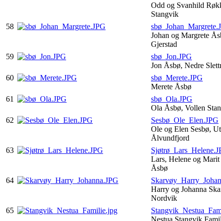
Odd og Svanhild Røk
Stangvik
58
sbø_Johan_Margrete.
Johan og Margrete Å
Gjerstad
59
sbø_Jon.JPG
Jon Åsbø, Nedre Slet
60
sbø_Merete.JPG
Merete Åsbø
61
sbø_Ola.JPG
Ola Åsbø, Vollen Sta
62
Sesbø_Ole_Elen.JPG
Ole og Elen Sesbø, Ut
Ålvundfjord
63
Sjøtrø_Lars_Helene.
Lars, Helene og Marit 
Åsbø
64
Skarvøy_Harry_Joha
Harry og Johanna Skar
Nordvik
65
Stangvik_Nestua_Fami
Nestua Stangvik Fami