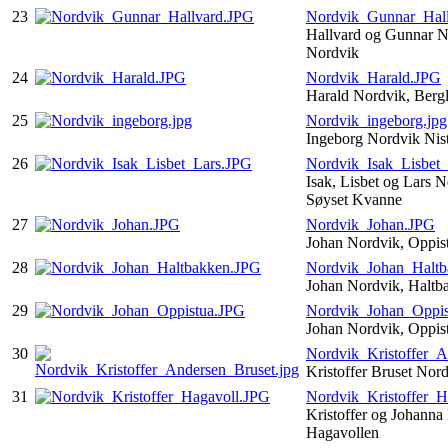
23
Nordvik_Gunnar_Hal
Hallvard og Gunnar N
Nordvik
24
Nordvik_Harald.JPG
Harald Nordvik, Berg
25
Nordvik_ingeborg.jpg
Ingeborg Nordvik Nis
26
Nordvik_Isak_Lisbet
Isak, Lisbet og Lars 
Søyset Kvanne
27
Nordvik_Johan.JPG
Johan Nordvik, Oppis
28
Nordvik_Johan_Halt
Johan Nordvik, Halt
29
Nordvik_Johan_Oppis
Johan Nordvik, Oppis
30
Nordvik_Kristoffer_A
Kristoffer Bruset Nor
31
Nordvik_Kristoffer_H
Kristoffer og Johanna
Hagavollen