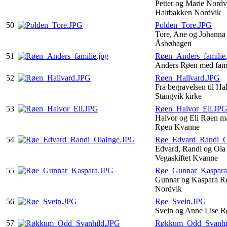
Petter og Marie Nordv
Haltbakken Nordvik
50
Polden_Tore.JPG
Tore, Ane og Johanna
Åsbøhagen
51
Røen_Anders_familie.
Anders Røen med fami
52
Røen_Hallvard.JPG
Fra begravelsen til Ha
Stangvik kirke
53
Røen_Halvor_Eli.JP
Halvor og Eli Røen m
Røen Kvanne
54
Røe_Edvard_Randi_O
Edvard, Randi og Ola
Vegaskiftet Kvanne
55
Røe_Gunnar_Kaspara
Gunnar og Kaspara Rø
Nordvik
56
Røe_Svein.JPG
Svein og Anne Lise R
57
Røkkum_Odd_Svanhi