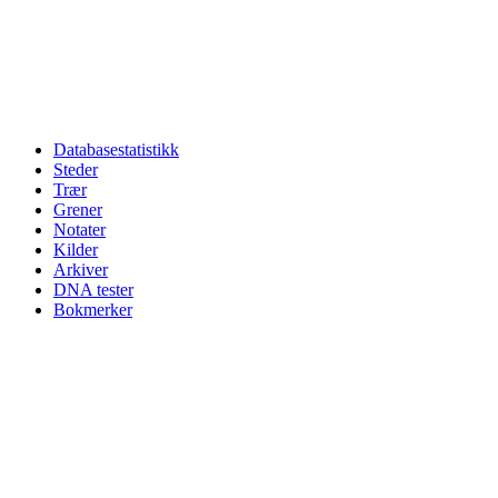
Databasestatistikk
Steder
Trær
Grener
Notater
Kilder
Arkiver
DNA tester
Bokmerker