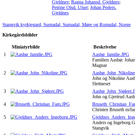
Gjeldnes
;
Ragna Johansd. Gjeldnes
;
Petrine Olsd. Ulset
;
Johan Peders.
Gjeldnes
Stangvik kyrkjegard, Surnadal, Surnadal, Møre og Romsdal, Norge
Kirkegårdsbilder
Miniatyrbilde
Beskrivelse
1
Aasbø_familie.JPG
Familien Aasbø: Johan
Magnar
2
Aasbø_John_Nikolin
John og Nikoline Aas
Slettneset
3
Aasbø_John_Sjøleet.
John og Gjertrud Aasb
4
Bruseth_Christian_F
Christen Bruseth m/fa
5
Gjeldnes_Anders_Ing
Anders og Ingeborg Gj
Stangvik