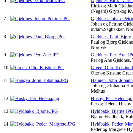
6
Gjeldnes_Eirik_Marit
Eirik og Marit Gjeldn
(Negard) Grytskog K
7
Gjeldnes_Johan_Petri
Johan og Petrine Gjel
m/fam,Sagbakken No
8
Gjeldnes_Paul_Bjørg
Paul og Bjørg Gjeldne
Nordvik
9
Gjeldnes_Per_Ane.J
Per og Ane Gjeldnes,
10
Green_Otto_Kristine
Otto og Kristine Gre
11
Haugen_John_Johann
John og >Johanna Hau
Melhus
12
Husby_Per_Helena.jp
Per og Helena Husby
13
Hyldbakk_Bjarne.JP
Bjarne Hyldbakk, Ra
14
Hyldbakk_Peder_Mar
Peder og Margrete Hy