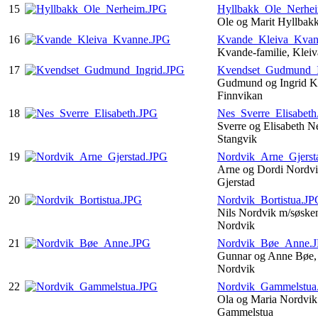
15
Hyllbakk_Ole_Nerhe
Ole og Marit Hyllbak
16
Kvande_Kleiva_Kvan
Kvande-familie, Kle
17
Kvendset_Gudmund_I
Gudmund og Ingrid K
Finnvikan
18
Nes_Sverre_Elisabet
Sverre og Elisabeth N
Stangvik
19
Nordvik_Arne_Gjerst
Arne og Dordi Nordvi
Gjerstad
20
Nordvik_Bortistua.JP
Nils Nordvik m/søsken
Nordvik
21
Nordvik_Bøe_Anne.
Gunnar og Anne Bøe,
Nordvik
22
Nordvik_Gammelstua
Ola og Maria Nordvik 
Gammelstua