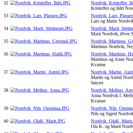
32
Nordvik_Kristoffer_Il
Kristoffer og Ildri No
33
Nordvik_Lars_Plasse
Lars og Marie Nordvi
34
Nordvik_Marit_Slettn
Marit Nordvik, Øvre S
35
Nordvik_Martinus_Gj
Martinus Nordvik, Ne
36
Nordvik_Martinus_Hal
Martinus og Anne Nord
Kvanne
37
Nordvik_Martin_Astr
Martin og Astrid Nor
Søyset
38
Nordvik_Melhus_An
Anna Nordvik f. Melh
Kvanne
39
Nordvik_Nils_Oppist
Nils og Sigrid Nordvi
40
Nordvik_OlaK_Marit
Ola K. og Marit Nord