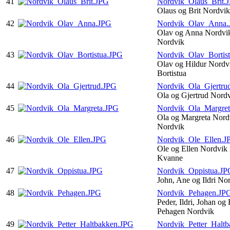
41
Nordvik_Olaus_Brit.
Olaus og Brit Nordvi
42
Nordvik_Olav_Anna
Olav og Anna Nordvik
Nordvik
43
Nordvik_Olav_Bortis
Olav og Hildur Nordv
Bortistua
44
Nordvik_Ola_Gjertru
Ola og Gjertrud Nord
45
Nordvik_Ola_Margre
Ola og Margreta Nord
Nordvik
46
Nordvik_Ole_Ellen.J
Ole og Ellen Nordvik
Kvanne
47
Nordvik_Oppistua.JP
John, Ane og Ildri No
48
Nordvik_Pehagen.JP
Peder, Ildri, Johan og
Pehagen Nordvik
49
Nordvik_Petter_Halt