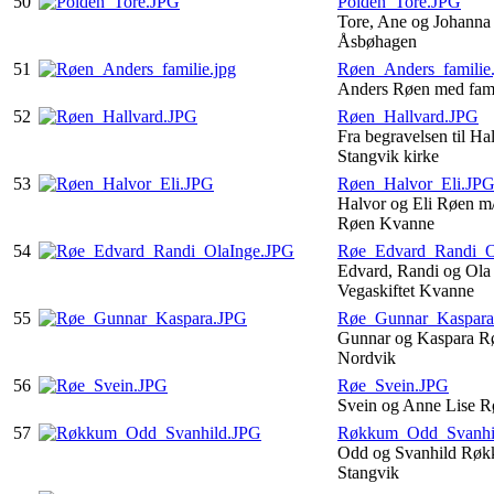
50
Polden_Tore.JPG
Tore, Ane og Johanna
Åsbøhagen
51
Røen_Anders_familie.
Anders Røen med fami
52
Røen_Hallvard.JPG
Fra begravelsen til Ha
Stangvik kirke
53
Røen_Halvor_Eli.JP
Halvor og Eli Røen m
Røen Kvanne
54
Røe_Edvard_Randi_O
Edvard, Randi og Ola
Vegaskiftet Kvanne
55
Røe_Gunnar_Kaspara
Gunnar og Kaspara Rø
Nordvik
56
Røe_Svein.JPG
Svein og Anne Lise R
57
Røkkum_Odd_Svanhi
Odd og Svanhild Røk
Stangvik