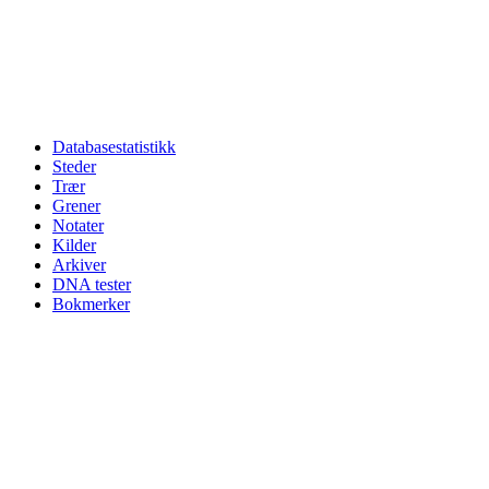
Databasestatistikk
Steder
Trær
Grener
Notater
Kilder
Arkiver
DNA tester
Bokmerker