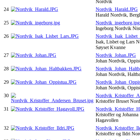
Nordvik
24
Nordvik_Harald.JPG
Harald Nordvik, Berg
25
Nordvik_ingeborg.jpg
Ingeborg Nordvik Nis
26
Nordvik_Isak_Lisbet
Isak, Lisbet og Lars 
Søyset Kvanne
27
Nordvik_Johan.JPG
Johan Nordvik, Oppis
28
Nordvik_Johan_Halt
Johan Nordvik, Halt
29
Nordvik_Johan_Oppis
Johan Nordvik, Oppis
30
Nordvik_Kristoffer_A
Kristoffer Bruset Nor
31
Nordvik_Kristoffer_H
Kristoffer og Johanna
Hagavollen
32
Nordvik_Kristoffer_Il
Kristoffer og Ildri No