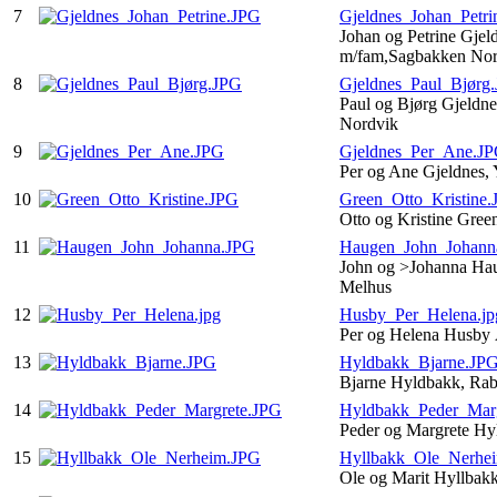
7
Gjeldnes_Johan_Petri
Johan og Petrine Gjel
m/fam,Sagbakken No
8
Gjeldnes_Paul_Bjørg
Paul og Bjørg Gjeldne
Nordvik
9
Gjeldnes_Per_Ane.J
Per og Ane Gjeldnes,
10
Green_Otto_Kristine
Otto og Kristine Gre
11
Haugen_John_Johann
John og >Johanna Hau
Melhus
12
Husby_Per_Helena.jp
Per og Helena Husby
13
Hyldbakk_Bjarne.JP
Bjarne Hyldbakk, Ra
14
Hyldbakk_Peder_Mar
Peder og Margrete Hy
15
Hyllbakk_Ole_Nerhe
Ole og Marit Hyllbak