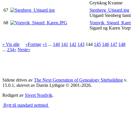
Grytskog Kvanne
67
Stenberg_Utigard.jpg
Utigard Stenberg fami
68
Vorpvik_Sigurd_Kare
Sigurd og Karen Vor
» Vis alle
«Forrige
«1
...
140
141
142
143
144
145
146
147
148
...
234»
Neste»
Sidene drives av
The Next Generation of Genealogy Sitebuilding
v.
15.0.1, skrevet av Darrin Lythgoe © 2001-2026.
Redigert av
Sivert Nordvik
.
Bytt til standard nettsted