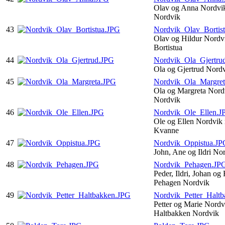
Olav og Anna Nordvik
Nordvik
43
Nordvik_Olav_Bortis
Olav og Hildur Nordv
Bortistua
44
Nordvik_Ola_Gjertru
Ola og Gjertrud Nord
45
Nordvik_Ola_Margre
Ola og Margreta Nord
Nordvik
46
Nordvik_Ole_Ellen.J
Ole og Ellen Nordvik
Kvanne
47
Nordvik_Oppistua.JP
John, Ane og Ildri No
48
Nordvik_Pehagen.JP
Peder, Ildri, Johan og
Pehagen Nordvik
49
Nordvik_Petter_Halt
Petter og Marie Nordv
Haltbakken Nordvik