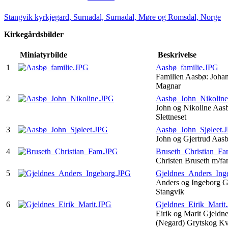
Stangvik kyrkjegard, Surnadal, Surnadal, Møre og Romsdal, Norge
Kirkegårdsbilder
Miniatyrbilde
Beskrivelse
1
Aasbø_familie.JPG
Familien Aasbø: Johan
Magnar
2
Aasbø_John_Nikolin
John og Nikoline Aas
Slettneset
3
Aasbø_John_Sjøleet.
John og Gjertrud Aasb
4
Bruseth_Christian_F
Christen Bruseth m/fa
5
Gjeldnes_Anders_Ing
Anders og Ingeborg Gj
Stangvik
6
Gjeldnes_Eirik_Marit
Eirik og Marit Gjeldn
(Negard) Grytskog K