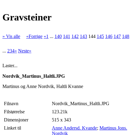
Gravsteiner
» Vis alle
«Forrige
«1
...
140
141
142
143
144
145
146
147
148
...
234»
Neste»
Laster...
Nordvik_Martinus_Haltli.JPG
Martinus og Anne Nordvik, Haltli Kvanne
Filnavn
Nordvik_Martinus_Haltli.JPG
Filstørrelse
123.21k
Dimensjoner
515 x 343
Linket til
Anne Andersd. Kvande
;
Martinus Jons.
Nordvik