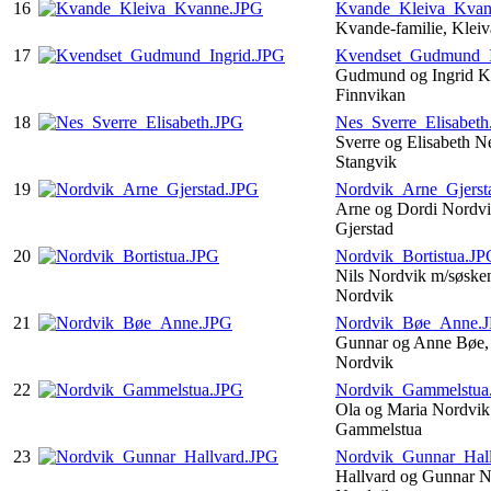
16
Kvande_Kleiva_Kvan
Kvande-familie, Kle
17
Kvendset_Gudmund_I
Gudmund og Ingrid K
Finnvikan
18
Nes_Sverre_Elisabet
Sverre og Elisabeth N
Stangvik
19
Nordvik_Arne_Gjerst
Arne og Dordi Nordvi
Gjerstad
20
Nordvik_Bortistua.JP
Nils Nordvik m/søsken
Nordvik
21
Nordvik_Bøe_Anne.
Gunnar og Anne Bøe,
Nordvik
22
Nordvik_Gammelstua
Ola og Maria Nordvik 
Gammelstua
23
Nordvik_Gunnar_Hal
Hallvard og Gunnar N