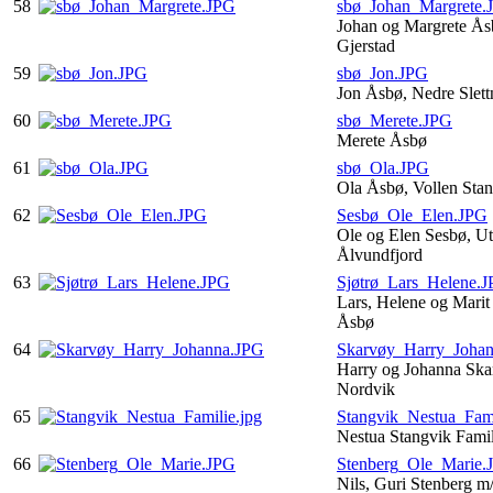
58
sbø_Johan_Margrete.
Johan og Margrete Å
Gjerstad
59
sbø_Jon.JPG
Jon Åsbø, Nedre Slet
60
sbø_Merete.JPG
Merete Åsbø
61
sbø_Ola.JPG
Ola Åsbø, Vollen Sta
62
Sesbø_Ole_Elen.JPG
Ole og Elen Sesbø, Ut
Ålvundfjord
63
Sjøtrø_Lars_Helene.
Lars, Helene og Marit 
Åsbø
64
Skarvøy_Harry_Joha
Harry og Johanna Skar
Nordvik
65
Stangvik_Nestua_Fami
Nestua Stangvik Fami
66
Stenberg_Ole_Marie.
Nils, Guri Stenberg m