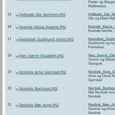
Peder og Margre
Rabbastua
15
Hyllbakk_Ole_N
Ole og Marit Hy
16
Kvande_Kleiva
Kvande-familie,
17
Kvendset_Gudm
Gudmund og Ing
Finnvikan
18
Nes_Sverre_Eli
Sverre og Elisa
Stangvik
19
Nordvik_Arne_G
Arne og Dordi N
Gjerstad
20
Nordvik_Bortist
Nils Nordvik m/s
Nordvik
21
Nordvik_Bøe_A
Gunnar og Ann
Nordvik