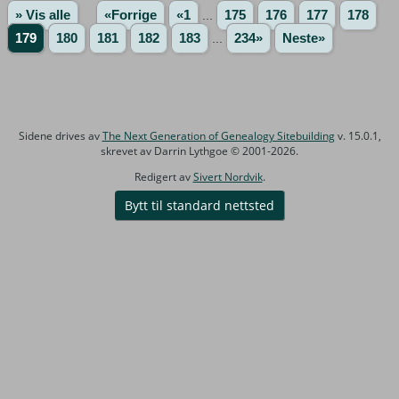
» Vis alle
«Forrige
«1
...
175
176
177
178
179
180
181
182
183
...
234»
Neste»
Sidene drives av
The Next Generation of Genealogy Sitebuilding
v. 15.0.1,
skrevet av Darrin Lythgoe © 2001-2026.
Redigert av
Sivert Nordvik
.
Bytt til standard nettsted