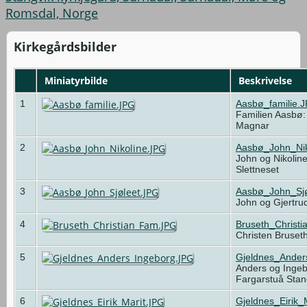
Romsdal, Norge
Kirkegårdsbilder
Miniatyrbilde
Beskrivelse
1
Aasbø_familie.
Familien Aasbø:
Magnar
2
Aasbø_John_Nik
John og Nikolin
Slettneset
3
Aasbø_John_Sjø
John og Gjertru
4
Bruseth_Christ
Christen Bruset
5
Gjeldnes_Ander
Anders og Ingeb
Fargarstuå Sta
6
Gjeldnes_Eirik_