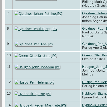
Eirik og Marit G
(Negard) Gryts
7
Gjeldnes_Johan
Johan og Petrin
m/fam,Sagbakk
8
Gjeldnes_Paul_
Paul og Bjørg Gj
Nordvik
9
Gjeldnes_Per_
Per og Ane Gjel
10
Green_Otto_Kri
Otto og Kristin
11
Haugen_John_J
John og >Johan
Melhus
12
Husby_Per_Hele
Per og Helena 
13
Hyldbakk_Bjarn
Bjarne Hyldbak
14
Hyldbakk_Pede