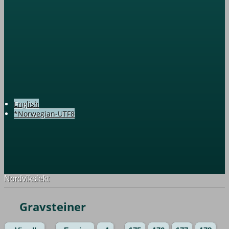
English
*Norwegian-UTF8
Nordvikslekt
Gravsteiner