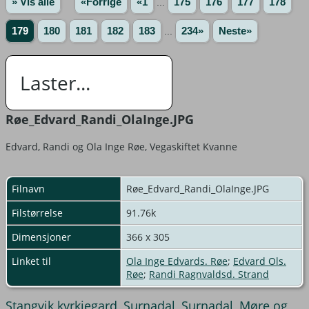
» Vis alle
«Forrige
«1
...
175
176
177
178
179
180
181
182
183
...
234»
Neste»
Laster...
Røe_Edvard_Randi_OlaInge.JPG
Edvard, Randi og Ola Inge Røe, Vegaskiftet Kvanne
Filnavn
Røe_Edvard_Randi_OlaInge.JPG
Filstørrelse
91.76k
Dimensjoner
366 x 305
Linket til
Ola Inge Edvards. Røe
;
Edvard Ols.
Røe
;
Randi Ragnvaldsd. Strand
Stangvik kyrkjegard, Surnadal, Surnadal, Møre og