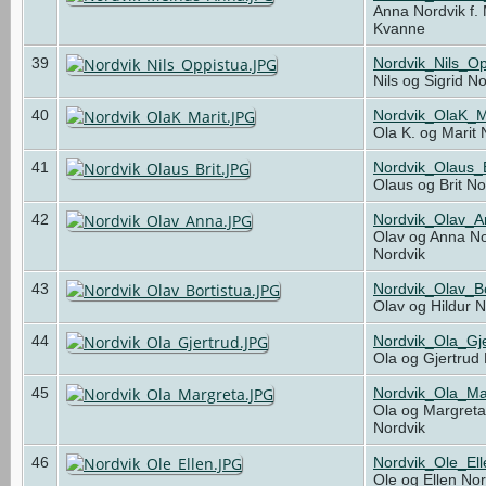
Anna Nordvik f.
Kvanne
39
Nordvik_Nils_O
Nils og Sigrid N
40
Nordvik_OlaK_M
Ola K. og Marit
41
Nordvik_Olaus_
Olaus og Brit N
42
Nordvik_Olav_
Olav og Anna No
Nordvik
43
Nordvik_Olav_Bo
Olav og Hildur 
44
Nordvik_Ola_Gj
Ola og Gjertrud
45
Nordvik_Ola_Ma
Ola og Margreta
Nordvik
46
Nordvik_Ole_El
Ole og Ellen No