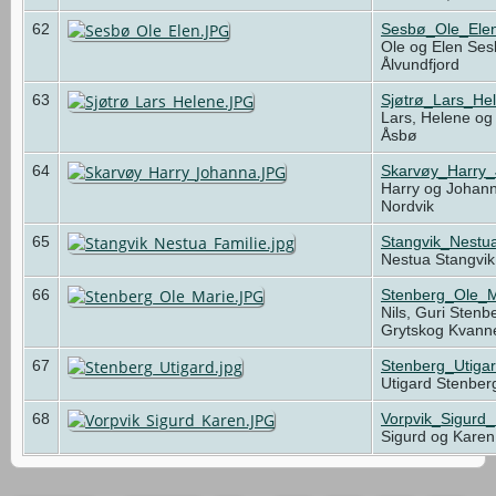
62
Sesbø_Ole_Ele
Ole og Elen Ses
Ålvundfjord
63
Sjøtrø_Lars_He
Lars, Helene og 
Åsbø
64
Skarvøy_Harry
Harry og Johann
Nordvik
65
Stangvik_Nestua
Nestua Stangvik
66
Stenberg_Ole_M
Nils, Guri Sten
Grytskog Kvan
67
Stenberg_Utigar
Utigard Stenber
68
Vorpvik_Sigurd
Sigurd og Karen