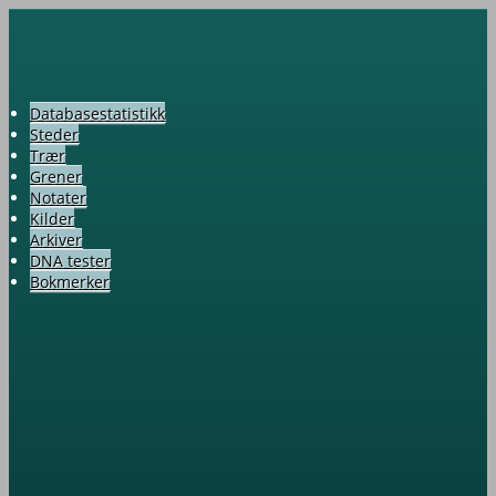
Databasestatistikk
Steder
Trær
Grener
Notater
Kilder
Arkiver
DNA tester
Bokmerker