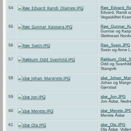
54
Røe_Edvard_Ra
Edvard, Randi o
Vegaskiftet Kv
55
Røe_Gunnar_Ka
Gunnar og Kasp
Slettneset Nord
56
Røe_Svein.JPG
Svein og Anne L
57
Røkkum_Odd_Sv
Odd og Svanhil
Stangvik
58
sbø_Johan_Mar
Johan og Margr
Gjerstad
59
sbø_Jon.JPG
Jon Åsbø, Nedre
60
sbø_Merete.JP
Merete Åsbø
61
sbø_Ola.JPG
Ola Åsbø, Volle