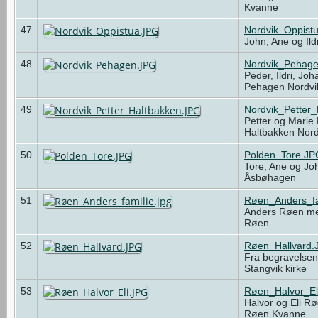
Kvanne
47
Nordvik_Oppist
John, Ane og Ild
48
Nordvik_Pehag
Peder, Ildri, Jo
Pehagen Nordv
49
Nordvik_Petter
Petter og Marie
Haltbakken Nor
50
Polden_Tore.JP
Tore, Ane og Jo
Åsbøhagen
51
Røen_Anders_fa
Anders Røen med
Røen
52
Røen_Hallvard.
Fra begravelsen 
Stangvik kirke
53
Røen_Halvor_El
Halvor og Eli R
Røen Kvanne