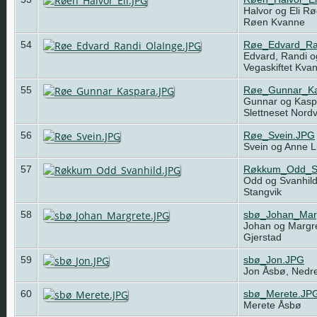
Halvor og Eli R
Røen Kvanne
54
Røe_Edvard_Ra
Edvard, Randi o
Vegaskiftet Kv
55
Røe_Gunnar_Ka
Gunnar og Kasp
Slettneset Nord
56
Røe_Svein.JPG
Svein og Anne L
57
Røkkum_Odd_Sv
Odd og Svanhil
Stangvik
58
sbø_Johan_Mar
Johan og Margr
Gjerstad
59
sbø_Jon.JPG
Jon Åsbø, Nedre
60
sbø_Merete.JP
Merete Åsbø