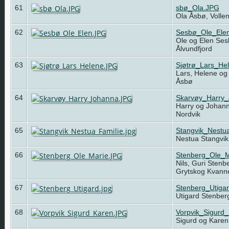
61
sbø_Ola.JPG
Ola Åsbø, Volle
62
Sesbø_Ole_Ele
Ole og Elen Ses
Ålvundfjord
63
Sjøtrø_Lars_He
Lars, Helene og 
Åsbø
64
Skarvøy_Harry
Harry og Johann
Nordvik
65
Stangvik_Nestua
Nestua Stangvik
66
Stenberg_Ole_M
Nils, Guri Sten
Grytskog Kvan
67
Stenberg_Utigar
Utigard Stenber
68
Vorpvik_Sigurd
Sigurd og Karen