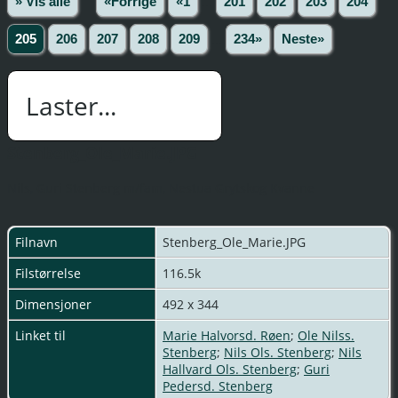
» Vis alle
«Forrige
«1
...
201
202
203
204
205
206
207
208
209
...
234»
Neste»
Laster...
Stenberg_Ole_Marie.JPG
Nils, Guri Stenberg m/fam, Nestua Grytskog Kvanne
Filnavn
Stenberg_Ole_Marie.JPG
Filstørrelse
116.5k
Dimensjoner
492 x 344
Linket til
Marie Halvorsd. Røen
;
Ole Nilss.
Stenberg
;
Nils Ols. Stenberg
;
Nils
Hallvard Ols. Stenberg
;
Guri
Pedersd. Stenberg