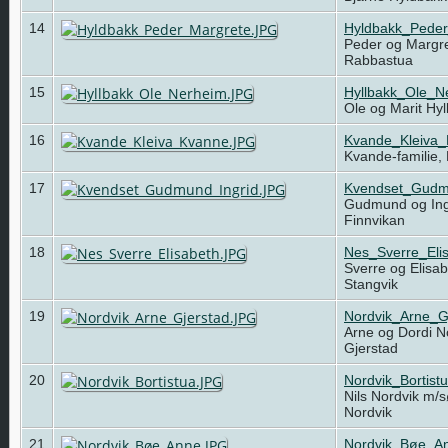
14
Hyldbakk_Pede
Peder og Margre
Rabbastua
15
Hyllbakk_Ole_N
Ole og Marit Hy
16
Kvande_Kleiva
Kvande-familie,
17
Kvendset_Gudm
Gudmund og Ing
Finnvikan
18
Nes_Sverre_Eli
Sverre og Elisa
Stangvik
19
Nordvik_Arne_G
Arne og Dordi N
Gjerstad
20
Nordvik_Bortist
Nils Nordvik m/s
Nordvik
21
Nordvik_Bøe_A