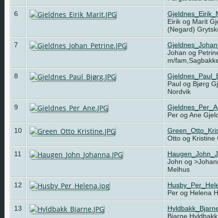
6
Gjeldnes_Eirik_
Eirik og Marit G
(Negard) Gryts
7
Gjeldnes_Johan
Johan og Petrin
m/fam,Sagbakk
8
Gjeldnes_Paul_
Paul og Bjørg Gj
Nordvik
9
Gjeldnes_Per_
Per og Ane Gjel
10
Green_Otto_Kri
Otto og Kristin
11
Haugen_John_J
John og >Johan
Melhus
12
Husby_Per_Hele
Per og Helena 
13
Hyldbakk_Bjarn
Bjarne Hyldbak