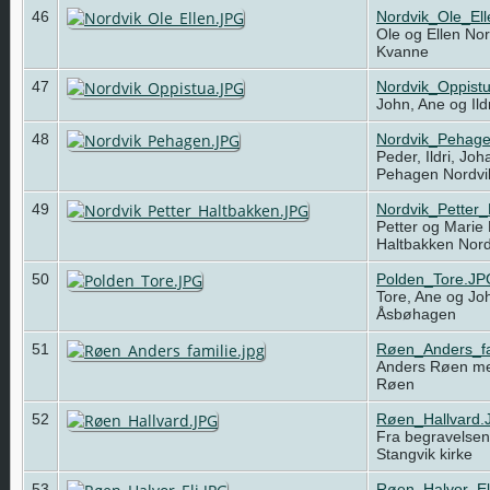
46
Nordvik_Ole_El
Ole og Ellen No
Kvanne
47
Nordvik_Oppist
John, Ane og Ild
48
Nordvik_Pehag
Peder, Ildri, Jo
Pehagen Nordv
49
Nordvik_Petter
Petter og Marie
Haltbakken Nor
50
Polden_Tore.JP
Tore, Ane og Jo
Åsbøhagen
51
Røen_Anders_fa
Anders Røen med
Røen
52
Røen_Hallvard.
Fra begravelsen 
Stangvik kirke
53
Røen_Halvor_El