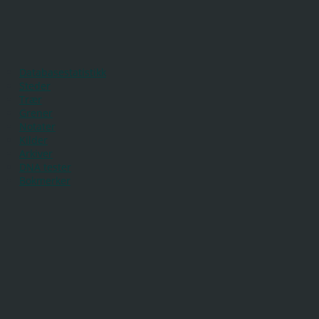
Databasestatistikk
Steder
Trær
Grener
Notater
Kilder
Arkiver
DNA tester
Bokmerker