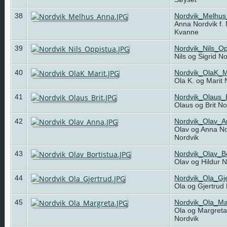
38
Nordvik_Melhu
Anna Nordvik f.
Kvanne
39
Nordvik_Nils_O
Nils og Sigrid N
40
Nordvik_OlaK_M
Ola K. og Marit
41
Nordvik_Olaus_
Olaus og Brit N
42
Nordvik_Olav_
Olav og Anna No
Nordvik
43
Nordvik_Olav_Bo
Olav og Hildur 
44
Nordvik_Ola_Gj
Ola og Gjertrud
45
Nordvik_Ola_Ma
Ola og Margreta
Nordvik