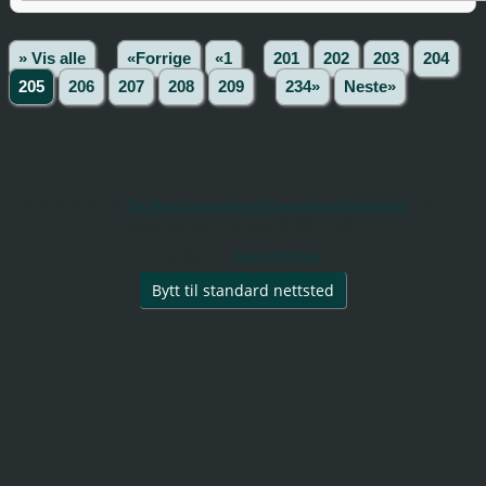
» Vis alle
«Forrige
«1
...
201
202
203
204
205
206
207
208
209
...
234»
Neste»
Sidene drives av
The Next Generation of Genealogy Sitebuilding
v. 15.0.1,
skrevet av Darrin Lythgoe © 2001-2026.
Redigert av
Sivert Nordvik
.
Bytt til standard nettsted