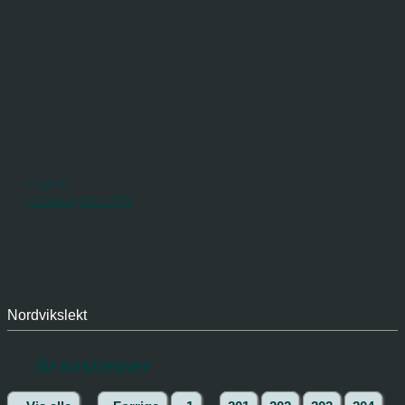
English
*Norwegian-UTF8
Nordvikslekt
Gravsteiner