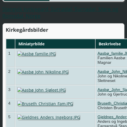
Stangvik kyrkjegard, Surnadal, Surnadal, Møre og
Romsdal, Norge
Kirkegårdsbilder
Miniatyrbilde
Beskrivelse
1
Aasbø_familie.
Familien Aasbø:
Magnar
2
Aasbø_John_Nik
John og Nikolin
Slettneset
3
Aasbø_John_Sjø
John og Gjertru
4
Bruseth_Christ
Christen Bruset
5
Gjeldnes_Ander
Anders og Ingeb
Fargarstuå Sta